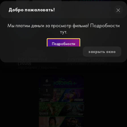
серия
1
Добро пожаловать!
сезон
close
Мы платим деньги за просмотр фильма! Подробности
тут.
Подробности
закрыть окно
SCP: «Владыка» /
Зверополис+ /
SCP: Overlord
Zootopia+ (2022)
(2020)
зарубежные / комедии / короткометражные / криминал / мелодрамы / мультсериалы / мюзиклы / приключения / романтические / семейные / русские / музыкальные
зарубежные / короткометражные / триллеры / фильмы
6
серия
1
сезон