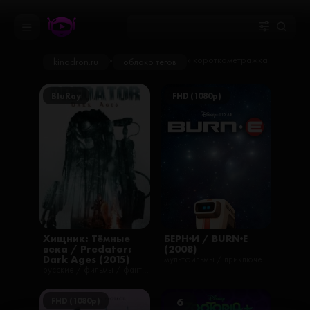
»
» короткометражка
kinodron.ru
облако тегов
BluRay
FHD (1080p)
Хищник: Тёмные
БЕРН·И / BURN·E
века / Predator:
(2008)
Dark Ages (2015)
мультфильмы / приключения / семейные / фантастика
русские / фильмы / фантастика / боевики / короткометражные
FHD (1080p)
6