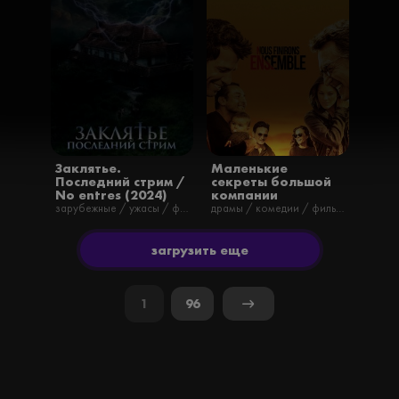
Заклятье.
Маленькие
Последний стрим /
секреты большой
No entres (2024)
компании
зарубежные / ужасы / фильмы
драмы / комедии / фильмы
загрузить еще
1
96