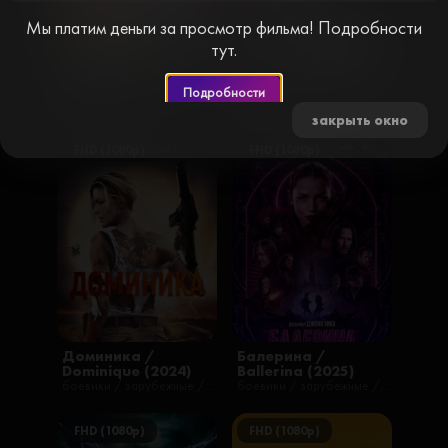
Мы платим деньги за просмотр фильма! Подробности
тут.
Летучий корабль
Джокер / Joker
(2024)
(2019)
Подробности
комедии / мелодрамы / приключения / романтические / русские / семейные / фильмы / фэнтези / наши
драмы / зарубежные / криминал / триллеры / фильмы / русские
закрыть окно
FHD (1080p)
FHD (1080p)
Доминика /
Балерина /
Dominique (2024)
Ballerina (2025)
боевики / зарубежные / фильмы / русские / драмы / триллеры
боевики / зарубежные / триллеры / фильмы / русские
FHD (1080p)
FHD (1080p)