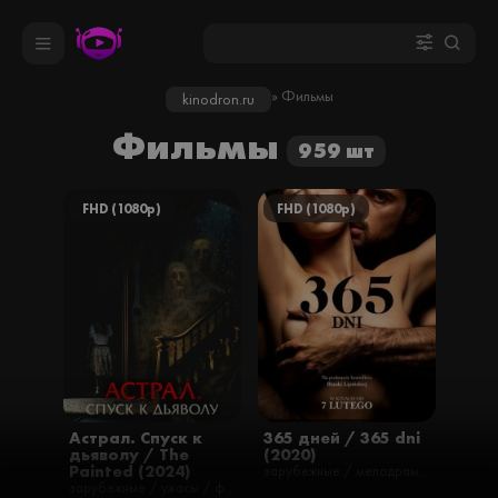
» Фильмы
kinodron.ru
Фильмы
959 шт
FHD (1080p)
FHD (1080p)
Астрал. Спуск к
365 дней / 365 dni
дьяволу / The
(2020)
Painted (2024)
зарубежные / мелодрамы / романтические / фильмы
зарубежные / ужасы / фильмы