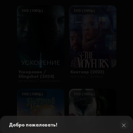
FHD (1080p)
FHD (1080p)
Ускорение /
Кентавр (2023)
Slingshot (2024)
триллеры / фильмы
детективы / зарубежные / триллеры / фантастика / фильмы
FHD (1080p)
FHD (1080p)
Добро пожаловать!
close