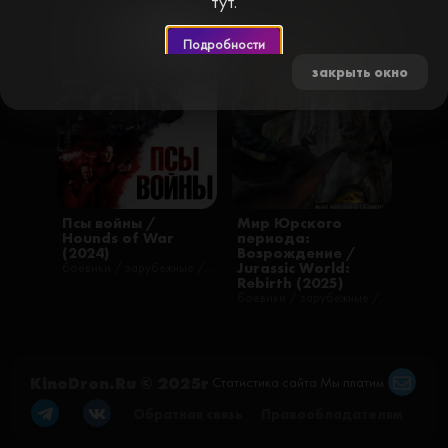
тут.
WEB-DL
TC
Подробности
закрыть окно
Псы войны /
Мир Юрского
Hounds of War
периода:
(2024)
Возрождение /
Jurassic World:
боевики / зарубежные / фильмы
Rebirth (2025)
боевики / зарубежные / приключения / фантастика / фильмы / русские / триллеры
KinoDron.Ru © 2025г
Статистика сайта
Мы платим
Обратная связь
Правообладателям