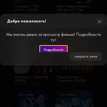
Стажёр / The
Зло: Новая глава /
Intern (2015)
The Death That
Awaits (2024)
комедии / мелодрамы / фильмы
зарубежные / ужасы / фильмы / русские
Добро пожаловать!
close
FHD (1080p)
FHD (1080p)
Мы платим деньги за просмотр фильма! Подробности
тут.
Подробности
закрыть окно
Апостол / Apostle
Одно целое /
(2018)
Together (2025)
детективы / триллеры / ужасы / фильмы
драмы / зарубежные / ужасы / фильмы / русские
FHD (1080p)
FHD (1080p)