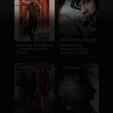
Сделано в Америке
Разлом Сан-
/ American Made
Андреас / San
(2017)
Andreas (2015)
боевики / драмы / зарубежные / комедии / криминал / фильмы / русские / триллеры
боевики / зарубежные / приключения / триллеры / фильмы
FHD (1080p)
FHD (1080p)