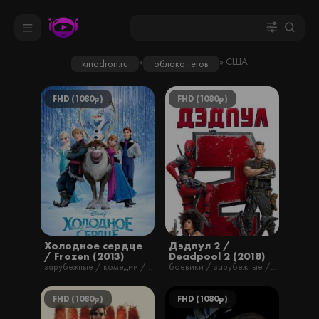
»
» США
kinodron.ru
облако тегов
FHD (1080p)
FHD (1080p)
Холодное сердце
Дэдпул 2 /
/ Frozen (2013)
Deadpool 2 (2018)
зарубежные / комедии / мелодрамы / мультфильмы / мюзиклы / приключения / романтические / семейные / фэнтези
боевики / зарубежные / комедии / приключения / фантастика / фильмы / русские
FHD (1080p)
FHD (1080p)