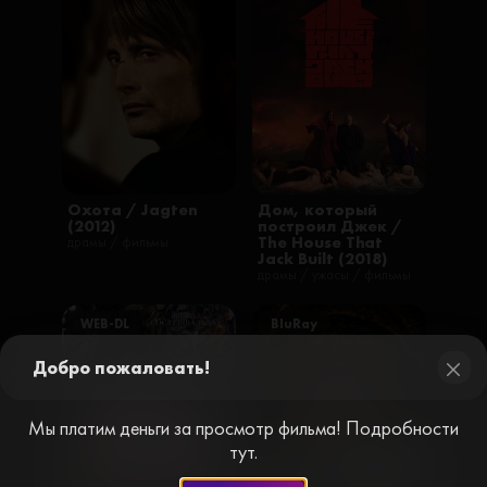
Охота / Jagten
Дом, который
(2012)
построил Джек /
The House That
драмы / фильмы
Jack Built (2018)
драмы / ужасы / фильмы
WEB-DL
BluRay
Добро пожаловать!
close
Мы платим деньги за просмотр фильма! Подробности
тут.