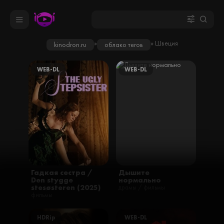
»
» Швеция
kinodron.ru
облако тегов
WEB-DL
WEB-DL
Гадкая сестра /
Дышите
Den stygge
нормально
stesøsteren (2025)
драмы / фильмы
фильмы
HDRip
WEB-DL