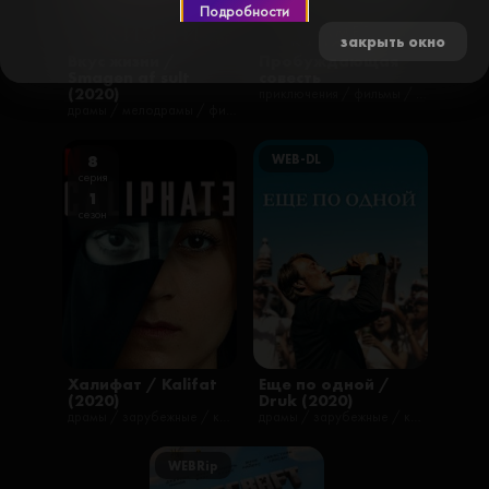
Подробности
закрыть окно
Вкус жизни /
Пробуждающая
Smagen af sult
совесть
(2020)
приключения / фильмы / фэнтези
драмы / мелодрамы / фильмы
WEB-DL
8
серия
1
сезон
Халифат / Kalifat
Еще по одной /
(2020)
Druk (2020)
драмы / зарубежные / криминал / сериалы / триллеры / русские
драмы / зарубежные / комедии / фильмы / русские
WEBRip