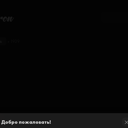
ron
в
» 1939
Добро пожаловать!