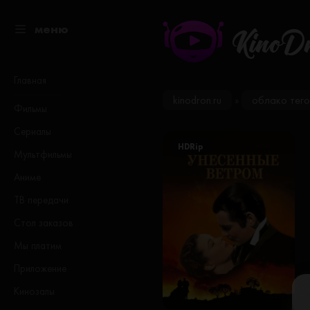
меню
KinoD
Главная
kinodron.ru
облако тего
»
Фильмы
Сериалы
HDRip
Мультфильмы
Аниме
ТВ передачи
Стол заказов
Мы платим
Приложение
Кинозалы