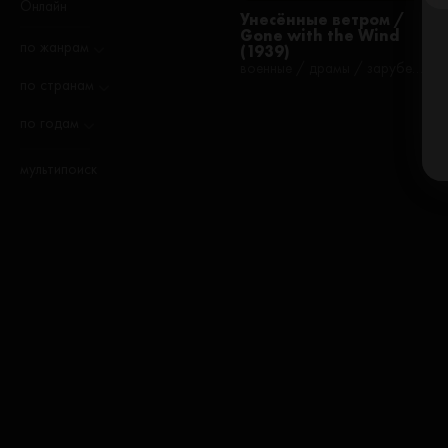
Онлайн
Унесённые ветром /
Gone with the Wind
по жанрам
(1939)
военные / драмы / зарубежные / исторические / мелодрамы / романтические / фильмы
по странам
по годам
мультипоиск