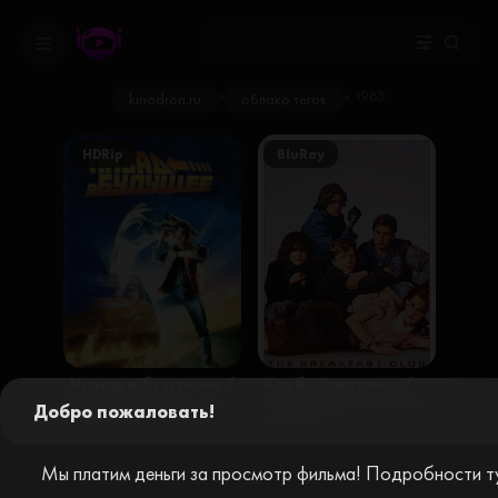
»
» 1985
kinodron.ru
облако тегов
HDRip
BluRay
Назад в будущее /
Клуб «Завтрак» /
Back to the Future
The Breakfast Club
Добро пожаловать!
(1985)
(1985)
зарубежные / комедии / приключения / фантастика / фильмы / русские
драмы / фильмы
Мы платим деньги за просмотр фильма! Подробности ту