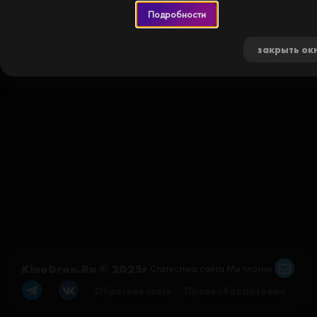
Подробности
закрыть ок
KinoDron.Ru © 2025г
Статистика сайта
Мы платим
Обратная связь
Правообладателям