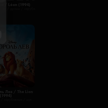
ose
н / Léon (1994)
боевики / драмы / зарубежные / криминал / триллеры / фильмы / русские
ip
ль Лев / The Lion
(1994)
драмы / зарубежные / мультфильмы / мюзиклы / приключения / семейные / фэнтези