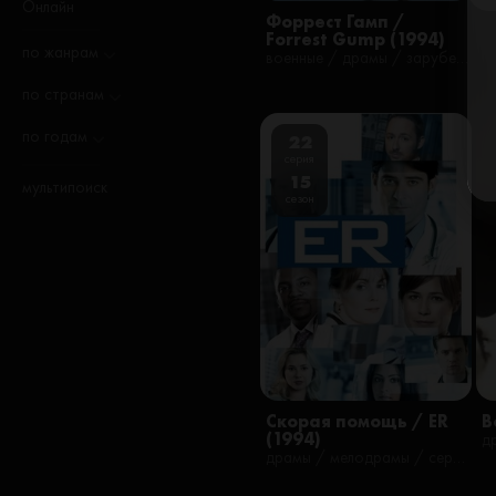
Онлайн
Форрест Гамп /
Forrest Gump (1994)
по жанрам
военные / драмы / зарубежные / исторические / комедии / мелодрамы / романтические / фильмы / русские
по странам
по годам
22
серия
15
мультипоиск
сезон
Скорая помощь / ER
В
(1994)
драмы / мелодрамы / сериалы