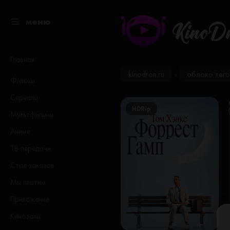
меню
KinoD
Главная
kinodron.ru
облако тего
»
Фильмы
Сериалы
HDRip
Мультфильмы
Аниме
ТВ передачи
Стол заказов
Мы платим
Приложение
Кинозалы