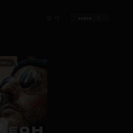
войти
EBRip