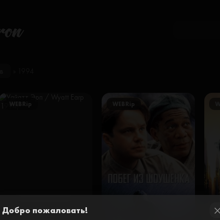
ron
в
» 1994
WEBRip
WEBRip
W
Добро пожаловать!