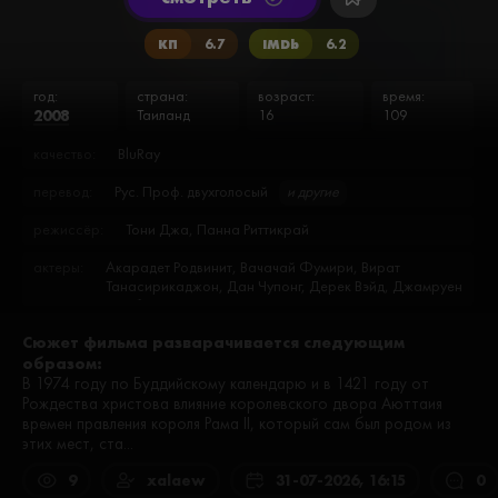
КП
6.7
IMDb
6.2
год:
страна:
возраст:
время:
2008
Таиланд
16
109
качество:
BluRay
перевод:
Рус. Проф. двухголосый
и другие
режиссёр:
Тони Джа, Панна Риттикрай
актеры:
Акарадет Родвинит, Вачачай Фумири, Вират
Танасирикаджон, Дан Чупонг, Дерек Вэйд, Джамруен
Сомбун, Каеча Кампакди, Натданай Конгтонг, Нирут
Сиричаня, Паджон Дуангкаджон, Патрик Танг,
Сюжет фильма разварачивается следующим
Паттхама Пантхонг, Петчтай Вонгкамлау, Праринья
образом:
Кармкив, Примората Дежудом, Сакчай
Джайратсами, Сантисук Промсири, Саруню
В 1974 году по Буддийскому календарю и в 1421 году от
Вонгкраянг, Сомдет Каев-лер, Сорапонг Чатри,
Рождества христова влияние королевского двора Аюттаия
Супакорн Китсувон, Сурачайджунтиматорн, Сурин
времен правления короля Рама II, который сам был родом из
Суван, Тим Ман, Тони Джа, Филлип, Чивин
этих мест, ста...
Адчариячай, Яран Нгамди
9
xalaew
31-07-2026, 16:15
0