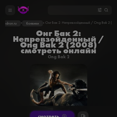
»
» Онг Бак 2: Непревзойденный / Ong Bak 2 (20
kinodron.ru
боевики
Онг Бак 2:
Непревзойденный /
Ong Bak 2 (2008)
смотреть онлайн
Ong Bak 2
cмотреть