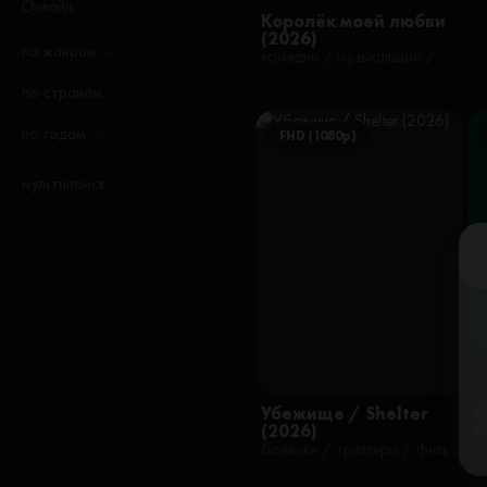
Онлайн
Королёк моей любви
(2026)
по жанрам
комедии / музыкальные / фильмы
по странам
по годам
FHD (1080p)
мультипоиск
Убежище / Shelter
Н
(2026)
M
боевики / триллеры / фильмы