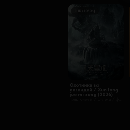
FHD (1080p)
Охотники за
легендой / Xun long
jue mi zong (2026)
приключения / фильмы / фэнтези