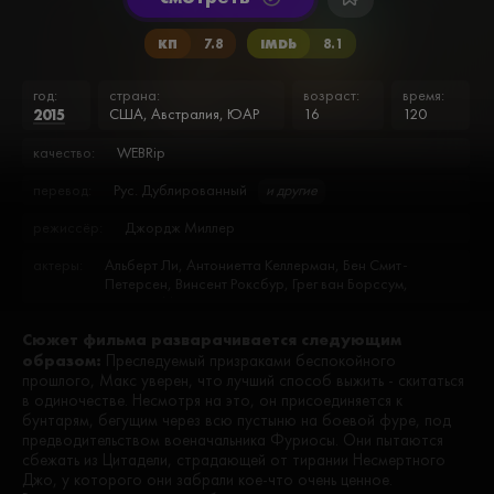
КП
7.8
IMDb
8.1
год:
страна:
возраст:
время:
2015
США, Австралия, ЮАР
16
120
качество:
WEBRip
перевод:
Рус. Дублированный
и другие
режиссёр:
Джордж Миллер
актеры:
Альберт Ли, Антониетта Келлерман, Бен Смит-
Петерсен, Винсент Роксбур, Грег ван Борссум,
Даррен Митчелл, Дженнифер Хэйгэн, Джиллиан
Джонс, Джой Смитерс, Джон Айлз, Джон Уолтон,
Сюжет фильма разварачивается следующим
Джон Ховард, Джош Хелман, Джудд Вайлд, Зои
образом:
Кравиц, Иота, Касс Кьюмерфорд, Квентин Кенихэн,
Преследуемый призраками беспокойного
Коко Джек Гиллис, Кортни Итон, Крис Паттон,
прошлого, Макс уверен, что лучший способ выжить - скитаться
Кристина Кох, Крузо Курддал, Меган Гэйл, Мелисса
в одиночестве. Несмотря на это, он присоединяется к
Яффер, Мелита Юришич, Мэйсин Ван Борссум,
бунтарям, бегущим через всю пустыню на боевой фуре, под
Николас Холт, Нэйтан Дженкинс, Нэйтан Джонс,
предводительством военачальника Фуриосы. Они пытаются
Райли Кио, Райли Пейтон, Расс МакКэрролл, Рипли
сбежать из Цитадели, страдающей от тирании Несмертного
Вотен, Ричард Картер, Ричард Нортон, Роберт
Джо, у которого они забрали кое-что очень ценное.
Джонс, Роузи Хантингтон-Уайтли, Себастьян Диккинс,