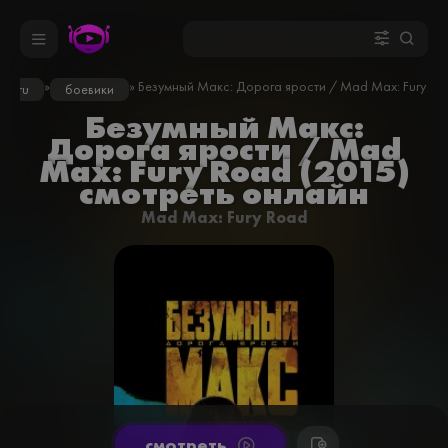
»
» Безумный Макс: Дорога ярости / Mad Max: Fury Ro
on.ru
боевики
Безумный Макс:
Дорога ярости / Mad
Max: Fury Road (2015)
смотреть онлайн
Mad Max: Fury Road
cмотреть