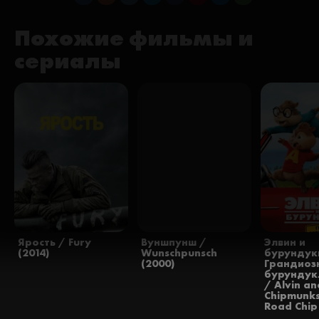
Похожие фильмы и
сериалы
Ярость / Fury
Вуншпунш /
Элвин и
(2014)
Wunschpunsch
бурундук
(2000)
Грандиоз
бурундук
/ Alvin an
Chipmunks
Road Chip 