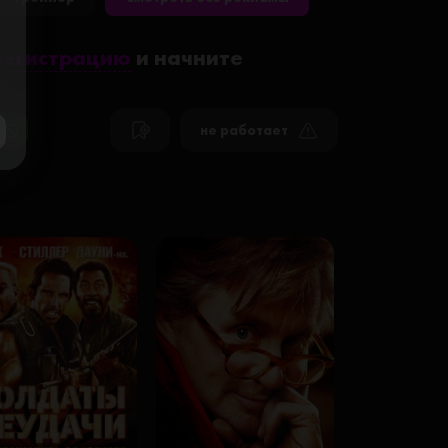
регистрацию
и начните
не работает