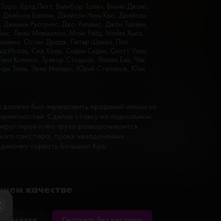
Торо, Брэд Питт, Велибор Топич, Винни Джонс,
, Джейсон Бакхэм, Джейсон Нинь Као, Джейсон
 Джимми Руссунис, Джо Уильямс, Джон Тахени,
ймс, Лиам Макмахон, Майк Рейд, Майкл Хьюз,
Коллинз, Остин Драдж, Петер Шакач, Пол
ьд Исаак, Сид Хоар, Сидни Седин, Скотт Уэлш,
ина Коллинз, Тревор Стидман, Уильям Бек, Чак
Энди Тилль, Эрик Мейерс, Юрий Степанов, Юэн
 должен был переправить краденый алмаз из
еприятностей. Сделав ставку на подпольном
руг героя и его груза разворачивается
ого гангстера, троих незадачливых
одиночку сорвать Большой Куш.
ошем качестве
ose
Трейлер
Смотреть без рекламы