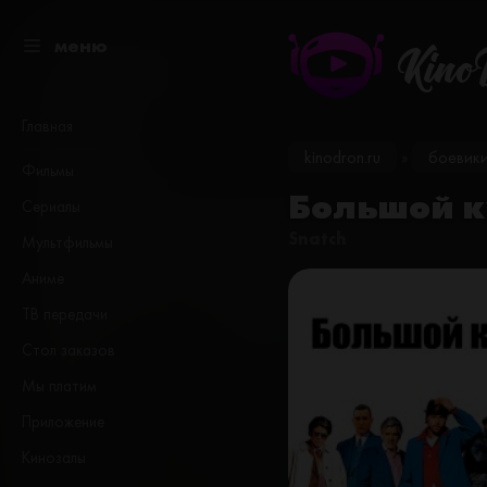
меню
Kino
Главная
kinodron.ru
боевик
»
Фильмы
Большой к
Сериалы
Snatch
Мультфильмы
Аниме
ТВ передачи
Стол заказов
Мы платим
Приложение
Кинозалы