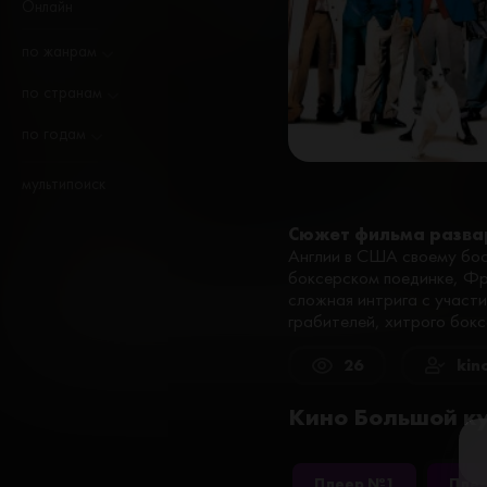
Онлайн
по жанрам
по странам
по годам
мультипоиск
Сюжет фильма разва
Англии в США своему бос
боксерском поединке, Фре
сложная интрига с участ
грабителей, хитрого бок
26
kin
Кино Большой ку
Плеер №1
Пле