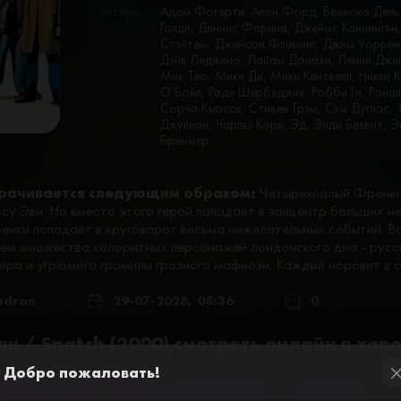
актеры:
Адам Фогерти, Алан Форд, Бенисио Дель 
Голди, Деннис Фарина, Джеймс Каннингэм
Стэйтем, Джейсон Флеминг, Джим Уоррен,
Дэйв Леджено, Лайам Донахи, Ленни Дже
Мик Тео, Мики Ди, Мики Кентвелл, Никки 
О’Бойл, Раде Шербеджия, Робби Ги, Ронал
Сорча Кьюсак, Стивен Грэм, Сэм Дуглас, Т
Джулиан, Чарльз Корк, Эд, Энди Беквит, 
Бремнер
рачивается следующим образом:
Четырехпалый Френки
су Эви. Но вместо этого герой попадает в эпицентр больших н
нки попадает в круговорот весьма нежелательных событий. Вок
ием множества колоритных персонажей лондонского дна - русск
сера и угрюмого громилы грозного мафиози. Каждый норовит в 
odron
29-07-2026, 08:36
0
ш / Snatch (2000) смотреть онлайн в хор
Добро пожаловать!
cl
ер №2
Плеер №3
Плеер №7
Плеер №8