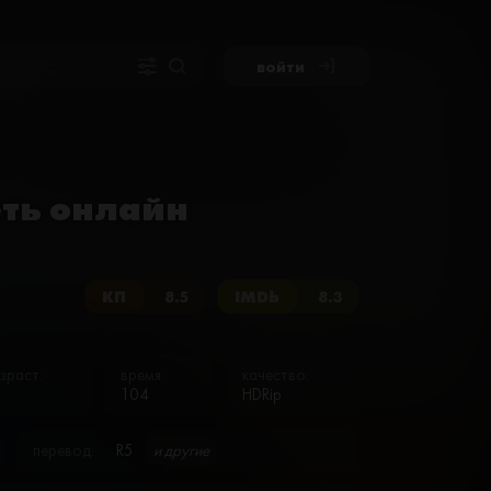
войти
еть онлайн
КП
8.5
IMDb
8.3
зраст:
время:
качество:
6
104
HDRip
перевод:
R5
и другие