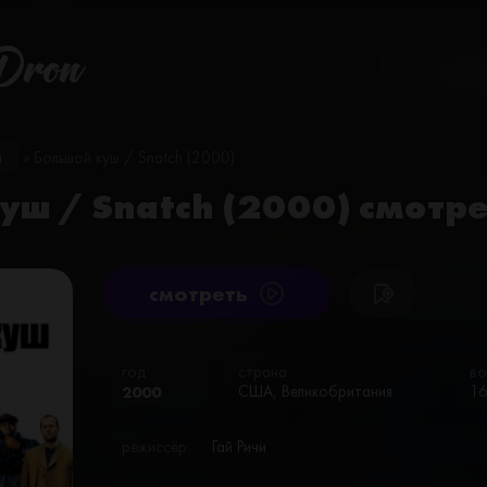
Dron
и
» Большой куш / Snatch (2000)
уш / Snatch (2000) смотр
cмотреть
год:
страна:
во
2000
США, Великобритания
1
режиссёр:
Гай Ричи