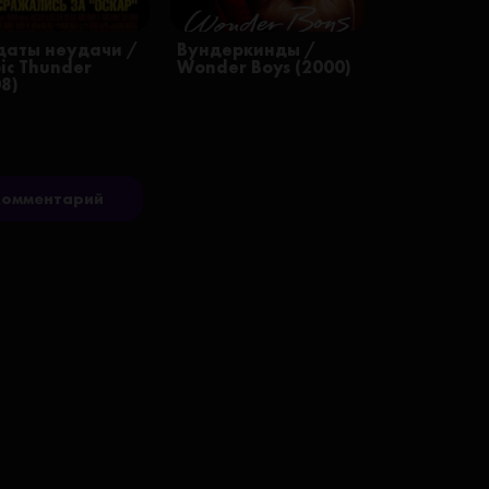
даты неудачи /
Вундеркинды /
ic Thunder
Wonder Boys (2000)
08)
комментарий