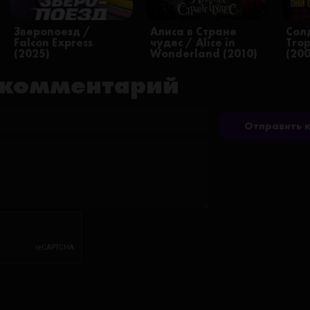
Зверопоезд /
Алиса в Стране
Сол
Falcon Express
чудес / Alice in
Trop
(2025)
Wonderland (2010)
(20
 комментарий
Отправить 