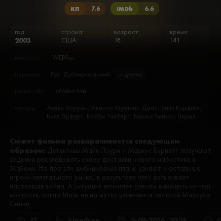
КП
7.6
IMDb
6.6
год:
страна:
возраст:
время:
2003
США
18
141
качество:
WEBRip
перевод:
Рус. Дублированный
и другие
режиссёр:
Майкл Бэй
актеры:
Алекс Уоррен, Алисса Муллинс-Диас, Билл Корделл,
Билл Эрфурт, Бобби Талберт, Бьянка Бетьюн, Верил
Джонс, Генри Роллинз, Глория Ирисарри, Гэбриэл
Юнион, Гэри Никкенс, Дамарис Джастаманте, Джей
Сюжет фильма разварачивается следующим
А. Бутвелл, Джейсон Мануэль Олазабал, Дженнифер
образом:
Диас, Джо Пантольяно, Джон Седа, Джон Сэлли,
Детективы Майк Лоури и Маркус Бэрнетт получают
Дэйв Кори, Дэннис Грин, Ивелин Хиро, Кит Хадсон,
задание расследовать схему доставки нового наркотика в
Крис Чарльз Херберт, Кристофер Кэмпбелл, Майкл
Майами. Но про эти амбициозные планы узнают и остальные
Френсис, Майкл Шеннон, Мартин Лоуренс, Мэйсон
игроки нелегального рынка, в результате чего вспыхивает
Рок Бэй, Нельсон Дж. Перез, Нэнси Дуэрр, Олег
настоящая война. А ситуация начинает совсем выходить из-под
Тактаров, Отто Санчес, Педро Телемако, Петер
контроля, когда Майк не на шутку увлекается сестрой Маркуса
Стормаре, Пол Виллаверде, Р.Э. Роджерс, Рей
Сидни.
Эрнандес, Рейнальдо Гальегос, Рич Келли, Скотт
Камбербэтч, Тереза Рэндл, Тим Пауэлл, Тимоти Адамс,
12
kinodron
3-08-2026, 20:35