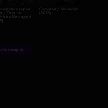
хождение героя
Сноуден / Snowden
а / Tate no
(2016)
sha no Nariagari
9)
комментарий