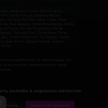
Сиддиг, Альфонсо Санчес, Билл Патерсон,
Топич, Гассан Массуд, Джереми Айронс,
с, Ева Грин, Иэн Глен, Карим Салах, Кевин
 Лотфи Яхья Джедиди, Майкл Фицджералд, Майкл
ртон Чокаш, Мэттью Рутерфорд, Нассер
Вальдау, Орландо Блум, Питер Копли, Питер
 Дра, Стивен Робертсон, Тим Барлоу, Ульрих
ави, Шайн Аттол, Эдвард Нортон, Эмилио
о Ахола
ан вынужден бежать со своей родины. Он
в, отец получает тяжелую рану и перед
алима.
еть онлайн в хорошем качестве
Трейлер
Смотреть без рекламы