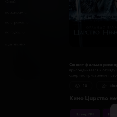
Онлайн
по жанрам
по странам
по годам
мультипоиск
Сюжет фильма разва
присоединяется к отряду 
смертью присваивает сво
10
kin
Кино Царство не
Плеер №1
Пле