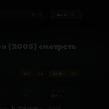
войти
en (2005) смотреть
КП
7.6
IMDb
7.2
т:
время:
качество:
145
BluRay
евод:
Рус. Дублированный
и другие