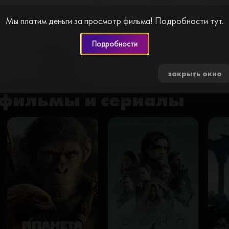
cl
Мы платим деньги за просмотр фильма! Подробности тут.
и за просмотр видео. Пройдите простую
Подробности
0 🍅
закрыть окно
фильмы и сериалы