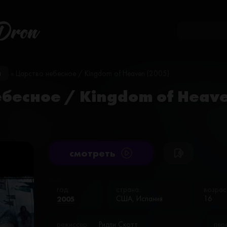
Dron
и
» Царство небесное / Kingdom of Heaven (2005)
бесное / Kingdom of Heav
cмотреть
год:
страна:
возрас
2005
США, Испания
16
режиссёр:
Ридли Скотт
пер