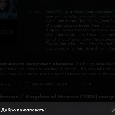
актеры:
Алекс О’Доэрти, Алекс Реван, Александр 
Брендан Глисон, Бронсон Уэбб, Велибор 
Джианнина Фасио, Джон Финч, Дэвид Тьюли
МакКидд, Кристиан Бовинг, Лиам Нисон,
Шеффер, Майкл Шин, Мартин Хэнкок, Ма
Мемарзиа, Натали Кокс, Николай Костер-
Кэнт, Пол Брайтвелл, Роберт Пью, Самира
Томсен, Филип Гленистер, Халед Эль Наб
Дургасингх, Энгус Райт, Эрик Эбони, Юк
рачивается следующим образом:
Юный оружейник Бэли
крестоносцев, которым руководит его отец. Но, в одной из бит
ему сыну сан рыцаря, и тот клянется в верности королю Иерус
odron
29-07-2026, 06:29
0
бесное / Kingdom of Heaven (2005) смотр
Добро пожаловать!
ер №2
Плеер №3
Плеер №7
Плеер №8