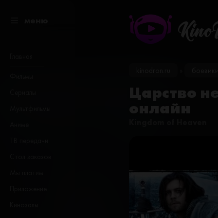
меню
Kino
Главная
kinodron.ru
боевик
»
Фильмы
Царство не
Сериалы
онлайн
Мультфильмы
Kingdom of Heaven
Аниме
ТВ передачи
Стол заказов
Мы платим
Приложение
Кинозалы