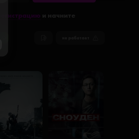
ose
регистрацию
и начните
не работает