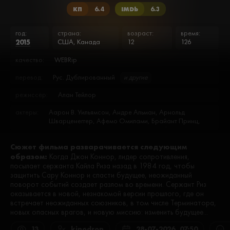
КП
6.4
IMDb
6.3
год:
страна:
возраст:
время:
2015
США, Канада
12
126
качество:
WEBRip
перевод:
Рус. Дублированный
и другие
режиссёр:
Алан Тейлор
актеры:
Аарон В. Уильямсон, Андре Альман, Арнольд
Шварценеггер, Афемо Омилами, Брайант Принц,
Бретт Азар, Брэндон Стейси, Грегори Алан Уильямс,
Грифф Ферст, Дайо Окенийи, Дж.К. Симмонс, Джай
Сюжет фильма разварачивается следующим
Кортни, Джеймс Моусес Блэк, Джейсон Кларк,
образом:
Джером Эндрис, Джон Ли, Джошуа Микель, Дуглас
Когда Джон Коннор, лидер сопротивления,
М. Гриффин, Дуглас Смит, Йен Этеридж, Керри
посылает сержанта Кайла Риза назад в 1984 год, чтобы
Кехилл, Керри О’Мэлли, Кортни Б. Вэнс, Кристион
защитить Сару Коннор и спасти будущее, неожиданный
Трокселл, Кристофер Хески, Ларри Е. Ланди мл., Ли
поворот событий создает разлом во времени. Сержант Риз
Бён-хон, Лиза МакРи, Люк Секстон, Майкл Глэдис,
оказывается в новой, незнакомой версии прошлого, где он
Марк Адам, Моусес Муноз, Мэтт Смит, Мэтти
встречает неожиданных союзников, в том числе Терминатора,
Ферраро, Натали Стефани Агиляр, Нолан Гросс,
новых опасных врагов, и новую миссию: изменить будущее...
Отто Санчес, Росс П. Кук, Сандрин Холт, Сет Карр,
Сет Меривезер, Тери Уайбл, Терри Паркс, Томас
13
kinodron
28-07-2026, 07:50