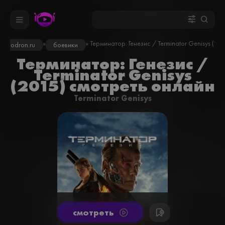
»
» Терминатор: Генезис / Terminator Genisys (201
kinodron.ru
боевики
Терминатор: Генезис /
Terminator Genisys
(2015) смотреть онлайн
Terminator Genisys
cмотреть