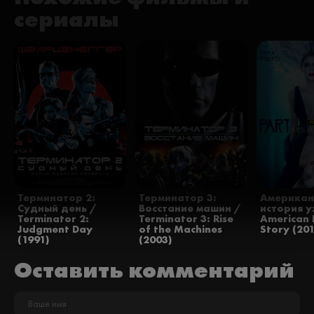
сериалы
Терминатор 2:
Терминатор 3:
Американ
Судный день /
Восстание машин /
история у
Terminator 2:
Terminator 3: Rise
American 
Judgment Day
of the Machines
Story (201
(1991)
(2003)
Оставить комментарий