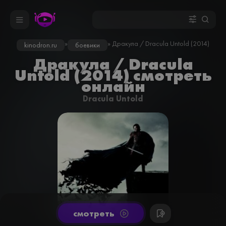
»
» Дракула / Dracula Untold (2014)
kinodron.ru
боевики
Дракула / Dracula
Untold (2014) смотреть
онлайн
Dracula Untold
cмотреть