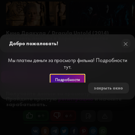
МакКэффри, Эндрю Лэвэрти, Эндрю МакКвейд, Якуб
Гершал
Кино Дракула / Dracula Untold (2014)
смотреть онлайн в хорошем качестве
Добро пожаловать!
close
Плеер №1
Плеер №2
Плеер №3
Мы платим деньги за просмотр фильма! Подробности
Плеер №7
Плеер №8
Трейлер
тут.
Смотреть без рекламы
Подробности
закрыть окно
Получайте деньги за просмотр видео.
Пройдите простую
регистрацию
и начните
зарабатывать.
0 🥦
0 🍅