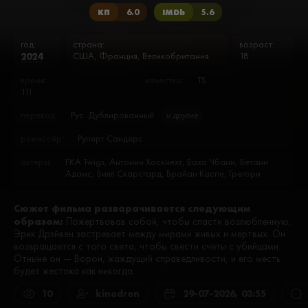
КП
6.0
IMDb
5.6
год:
страна:
возраст:
2024
США, Франция, Великобритания
18
время:
качество:
TS
111
перевод:
Рус. Дублированный
и другие
режиссёр:
Руперт Сандерс
актеры:
FKA Twigs, Антонин Хоскнехт, Баха Чбани, Бетани
Адамс, Билл Скарсгард, Брайан Каспе, Грегори
Гаджон, Дария Павлович, Джим Хай, Джозетт
Саймон, Джордан Болджер, Джордан Хадж, Дуй Анг
Сюжет фильма разварачивается следующим
Чан, Дукаджин Подримай, Дэвид Боулз, Дэнни
образом:
Хьюстон, Изабелла Вэй, Карел Добры, Лаура Бирн,
Пожертвовав собой, чтобы спасти возлюбленную,
Леона Скленичкова, Мартин Хьюб, Матоуш Бриччин,
Эрик Дрэйвен застревает между мирами живых и мёртвых. Он
Моника Форис Квасничкова, Питер Паркер Менса,
возвращается с того света, чтобы свести счёты с убийцами.
Пол А Мэйнард, Пол Дин, Сами Буажила, Себастьян
Отныне он — Ворон, жаждущий справедливости, и его месть
Ороско, Франтишек Дик, Шинейд Фелпс, Якуб
будет жестока как никогда.
Страх, Янек Грегор
10
kinodron
29-07-2026, 03:55