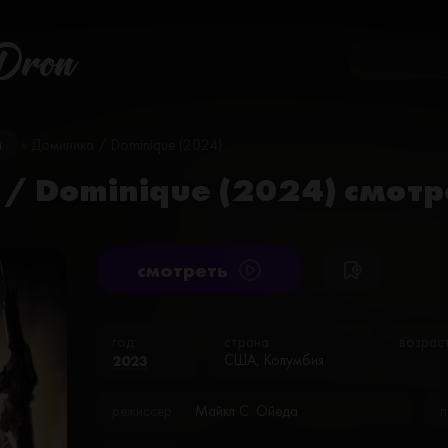
Dron
и
» Доминика / Dominique (2024)
/ Dominique (2024) смотр
cмотреть
год:
страна:
возраст
2023
США, Колумбия
режиссёр:
Майкл С. Ойеда
п