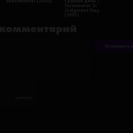
Sentimental (2020)
Судный день /
Terminator 2:
Judgment Day
(1991)
 комментарий
Отправить 