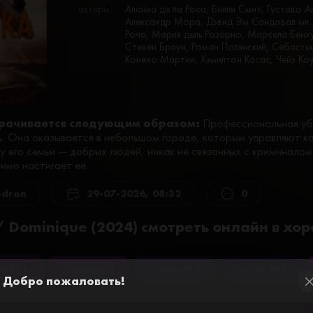
актеры:
Аланна де ла Роса, Билли Смит, Густаво 
Александр Мора, Дэвид Эм Сандовал мл.
Роча, Мария дель Розарио, Марсела Бен
Стивен Браун, Роман Полянский, Себастья
Конехо Мартин, Хэмилтон Касас, Чейз Ко
рачивается следующим образом:
Профессиональная уб
ь. Она оказывается в небольшом городе, которым управляют ка
у его семьи — добрых людей, никак не связанных с криминалом
имо настигает ее.
odron
29-07-2026, 08:32
0
 Dominique (2024) смотреть онлайн в хо
ер №2
Плеер №3
Плеер №7
Плеер №8
Добро пожаловать!
cl
и за просмотр видео. Пройдите простую