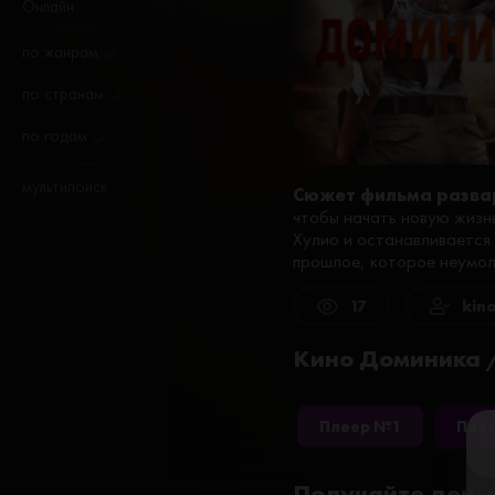
Онлайн
по жанрам
по странам
по годам
мультипоиск
Сюжет фильма разва
чтобы начать новую жизн
Хулио и останавливается 
прошлое, которое неумол
17
kin
Кино Доминика /
Плеер №1
Пле
Получайте деньг