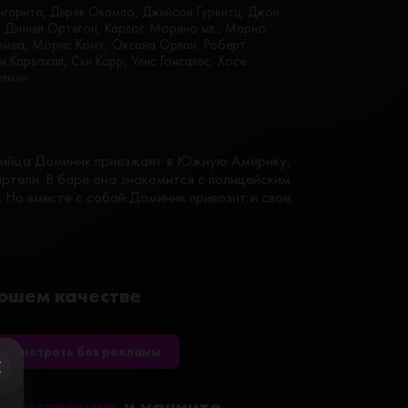
Ангарита, Дерек Окампо, Джейсон Гурвитц, Джон
, Дэниел Ортегон, Карлос Морено мл., Марио
хумеа, Морис Комт, Оксана Орлан, Роберт
н Карвахал, Ски Карр, Улис Гонсалес, Хосе
улмэн
ийца Доминик приезжает в Южную Америку,
ртели. В баре она знакомится с полицейским
. Но вместе с собой Доминик привозит и свое
рошем качестве
Смотреть без рекламы
ose
регистрацию
и начните