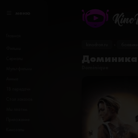
меню
Kino
Главная
kinodron.ru
боевик
»
Фильмы
Доминика 
Сериалы
Dominique
Мультфильмы
Аниме
ТВ передачи
Стол заказов
Мы платим
Приложение
Кинозалы