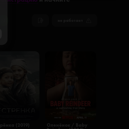
не работает
рёнка (2019)
Оленёнок / Baby