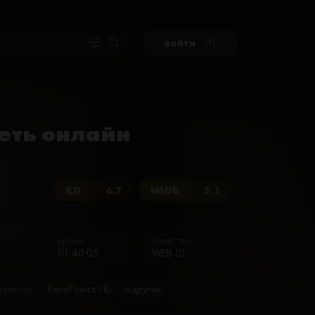
войти
еть онлайн
КП
6.7
IMDb
5.1
:
время:
качество:
01:40:05
WEB-DL
еревод:
КиноПоиск HD
и другие