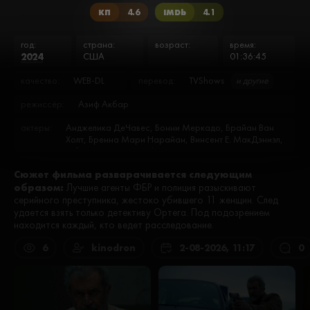
КП
4.6
IMDb
4.1
год:
страна:
возраст:
время:
2024
США
01:36:45
качество:
WEB-DL
перевод:
TVShows
и другие
режиссёр:
Азиф Акбар
актеры:
Анджелика ДеЧавес, Бонни Меркадо, Брайан Ван
Холт, Бренна Мари Нарайан, Винсент Е. МакДэниэл,
Габриэль Хоф, Гейл О’Грейди, Джей Хайрон, Джеймс
Ди Джакомо, ДжейТи Томанги, Джереми Сеттлс,
Сюжет фильма разварачивается следующим
Джереми Энджел, Джон Калер, Дина Бэйкон,
образом:
Доневон Мартинес, Камилла Коллар, Кесия Роблз,
Лучшие агенты ФБР и полиция разыскивают
Кортни Тайсон, Кэт Кью, Майк Болл, Майкл Сироу,
серийного преступника, жестоко убившего 11 женщин. След
Мики Вагнер, Мэл Гибсон, Нора Зеетнер, Рич
удается взять только детективу Ортега. Под подозрением
Хопкинс, Рон Вайсберг, Рэндолл Бэйкон, Спайс
находится каждый, кто ведет расследование.
Уильямс, Томас Надас, Уэстон Кейдж, Фифти Сент,
Шеннон Рич, Шон Патрик Брайан, Шон Пол
6
kinodron
2-08-2026, 11:17
0
Джонсон, Энтони Дж. Тесоро, Эрик Гуиденг