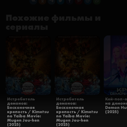
Похожие фильмы и
сериалы
Истребитель
Истребитель
Кей-поп-
демонов:
демонов:
на демон
Бесконечная
Бесконечная
Demon Hu
крепость / Kimetsu
крепость / Kimetsu
(2025)
no Yaiba Movie:
no Yaiba Movie:
Mugen Jou-hen
Mugen Jou-hen
(2025)
(2025)