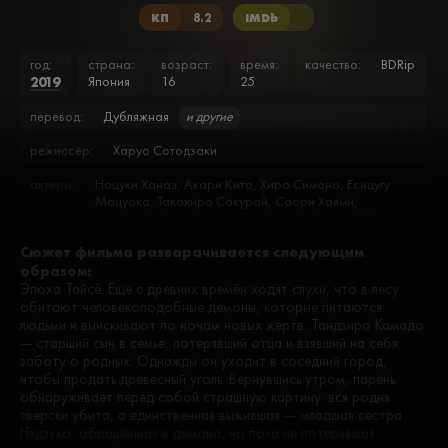
КП
8.2
IMDb
год:
страна:
возраст:
время:
качество:
BDRip
2019
Япония
16
25
перевод:
Дубляжная
и другие
режиссёр:
Харуо Сотодзаки
актеры:
Нацуки Ханаэ, Акари Кито, Хиро Симоно, Ёсицугу
Мацуока, Такахиро Сакурай, Саори Хаями,
Кадзухико Иноуэ, Такуми Ямадзаки, Мамору Мияно,
Синъя Такахаси
Сюжет фильма разварачивается следующим
образом:
Эпоха Тайсё. Ещё с древних времён ходят слухи, что в лесу
обитают человекоподобные демоны, которые питаются
людьми и выискивают по ночам новых жертв. Тандзиро Камадо
— старший сын в семье, потерявший отца и взявший на себя
заботу о родных. Однажды он уходит в соседний город,
чтобы продать древесный уголь. Вернувшись утром, парень
обнаруживает перед собой страшную картину: вся родня
зверски убита, а единственная выжившая — младшая сестра
Нэдзуко, обращённая в демона, но пока не потерявшая