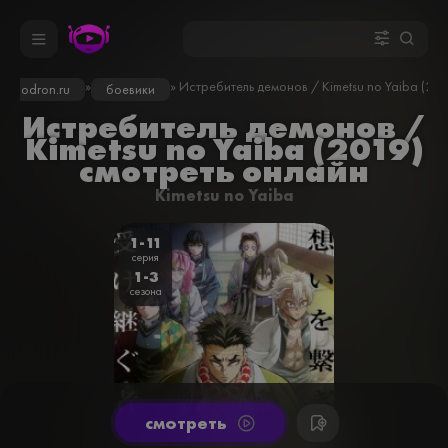
»
» Истребитель демонов / Kimetsu no Yaiba (201
kinodron.ru
боевики
Истребитель демонов /
Kimetsu no Yaiba (2019)
смотреть онлайн
Kimetsu no Yaiba
1-11
серия
1-3
сезона
cмотреть