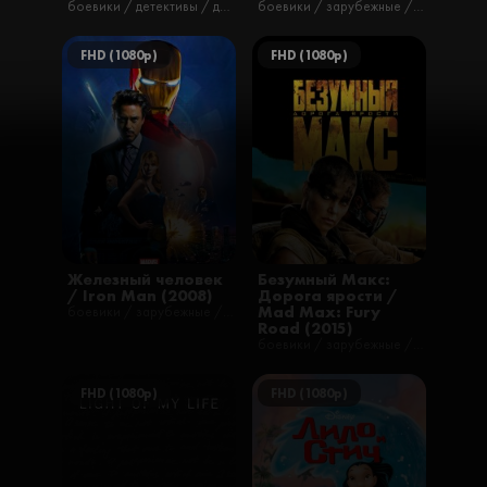
боевики / детективы / драмы / триллеры / фантастика / фильмы
боевики / зарубежные / приключения / фантастика / фильмы / русские
FHD (1080p)
FHD (1080p)
Железный человек
Безумный Макс:
/ Iron Man (2008)
Дорога ярости /
Mad Max: Fury
боевики / зарубежные / приключения / фантастика / фильмы / русские
Road (2015)
боевики / зарубежные / фантастика / фильмы / русские / приключения
FHD (1080p)
FHD (1080p)