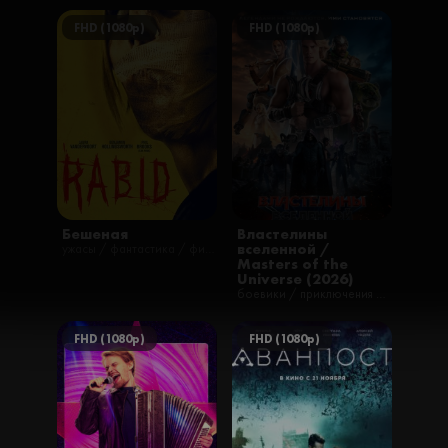
FHD (1080p)
FHD (1080p)
Бешеная
Властелины
вселенной /
ужасы / фантастика / фильмы
Masters of the
Universe (2026)
боевики / приключения / семейные / фантастика / фильмы / фэнтези
FHD (1080p)
FHD (1080p)