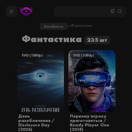
» Фантастика
kinodron.ru
Фантастика
235 шт
FHD (1080p)
FHD (1080p)
День
Первому игроку
разоблачения /
приготовиться /
Disclosure Day
Ready Player One
(2026)
(2018)