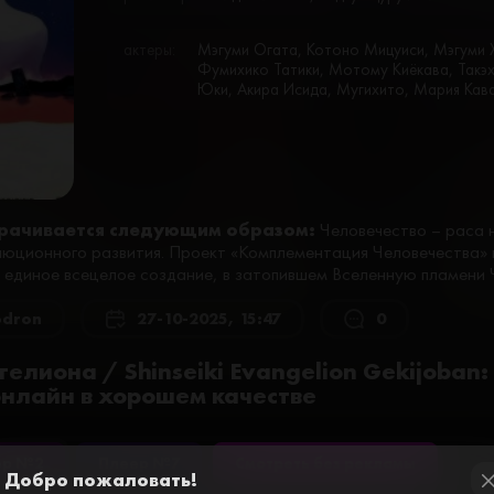
актеры:
Мэгуми Огата, Котоно Мицуиси, Мэгуми 
Фумихико Татики, Мотому Киёкава, Такэх
Юки, Акира Исида, Мугихито, Мария Кав
рачивается следующим образом:
Человечество – раса 
люционного развития. Проект «Комплементация Человечества» 
 единое всецелое создание, в затопившем Вселенную пламени 
odron
27-10-2025, 15:47
0
елиона / Shinseiki Evangelion Gekijoban:
 онлайн в хорошем качестве
ер №2
Плеер №7
Смотреть без рекламы
Добро пожаловать!