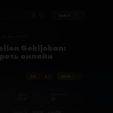
войти
wo, kimi ni (1997)
lion Gekijoban:
треть онлайн
КП
8.2
IMDb
время:
качество:
01:27
SD
перевод:
AniDub
и другие