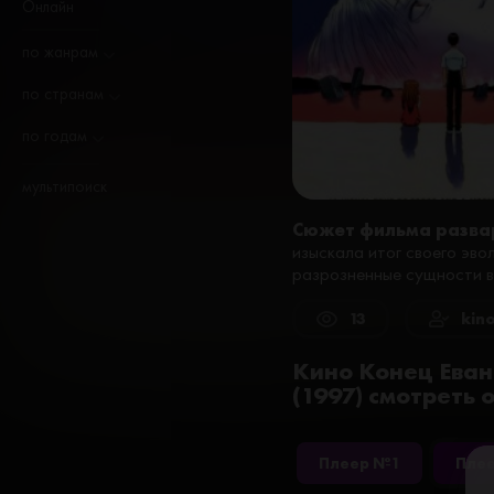
Онлайн
по жанрам
по странам
по годам
мультипоиск
Сюжет фильма разва
изыскала итог своего эво
разрозненные сущности в
13
kin
Кино Конец Еванг
(1997) смотреть
Плеер №1
Пле