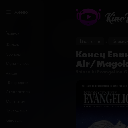
меню
Kino
Главная
kinodron.ru
боевик
»
Фильмы
Конец Еван
Сериалы
Air/Magoko
Мультфильмы
Shinseiki Evangelion 
Аниме
ТВ передачи
Стол заказов
Мы платим
Приложение
Кинозалы