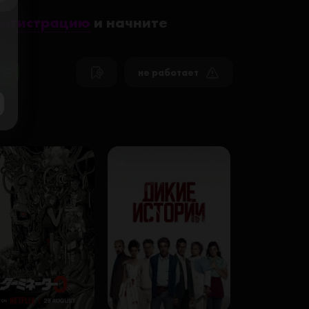
ose
регистрацию
и начните
не работает