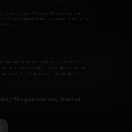
Хаясибара, Юко Миямура, Юрико Ямагути,
ито Коясу, Мики Нагасава, Дзюнко Ивао, Хиро
амура
незавершенных, потерянных сущностей
приведет нас к венцу творения, объединив
Черной Луны. Мир будет переплавлен!
 Air/Magokoro wo, kimi ni