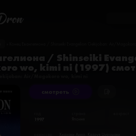
Dron
и
» Конец Евангелиона / Shinseiki Evangelion Gekijoban: Air/Magokoro 
гелиона / Shinseiki Evange
ro wo, kimi ni (1997) смо
Gekijoban: Air/Magokoro wo, kimi ni
cмотреть
год:
страна:
возраст:
1997
Япония
режиссёр:
Хидэаки Анно, Кадзуя Цурумаки