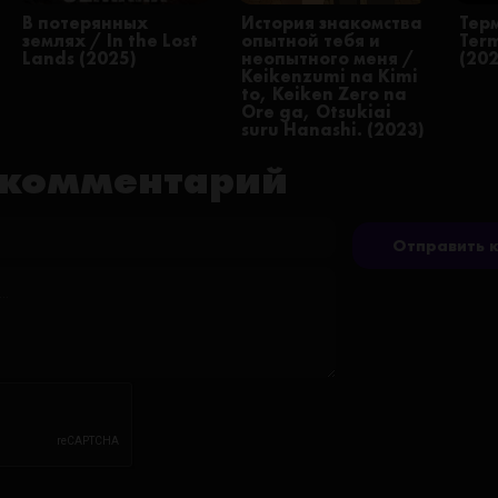
В потерянных
История знакомства
Тер
землях / In the Lost
опытной тебя и
Ter
Lands (2025)
неопытного меня /
(20
Keikenzumi na Kimi
to, Keiken Zero na
Ore ga, Otsukiai
suru Hanashi. (2023)
 комментарий
Отправить 