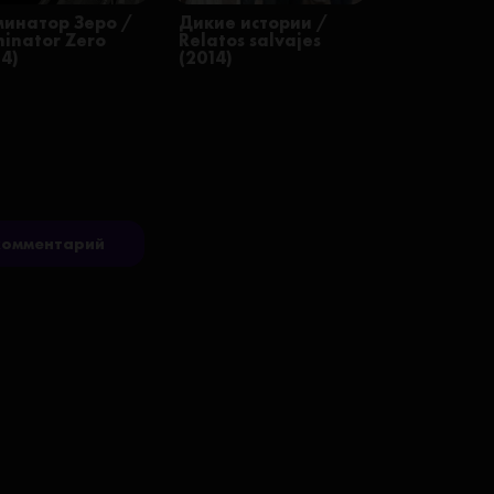
минатор Зеро /
Дикие истории /
minator Zero
Relatos salvajes
24)
(2014)
комментарий