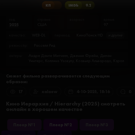
КП
IMDb
9.2
год:
страна:
возраст:
время:
2025
США
97
качество:
WEB-DL
перевод:
КиноПоиск HD
и другие
режиссёр:
Расселл Рид
актеры:
Андре Данте Митчелл, Дженни Фрейм, Дилан
Уинтерс, Коллинз Узовулу, Ксавьер Альварадо, Кэрол
Хикки, Нейла Канту, Нэнси Л. Грэй, Рубен Хавьер
Кабальеро, Эрвин Браун
Сюжет фильма разварачивается следующим
образом:
17
xalaew
4-10-2025, 18:16
0
Кино Иерархия / Hierarchy (2025) смотреть
онлайн в хорошем качестве
Плеер №1
Плеер №2
Плеер №3