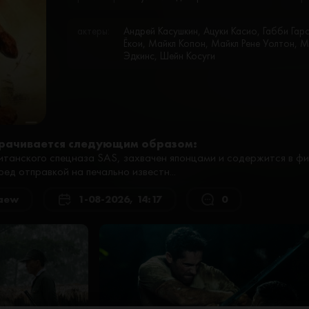
актеры:
Андрей Касушкин, Ацуки Касио, Габби Гарс
Ёкои, Майкл Копон, Майкл Рене Уолтон,
Эдкинс, Шейн Косуги
рачивается следующим образом:
танского спецназа SAS, захвачен японцами и содержится в фи
ед отправкой на печально известн...
aew
1-08-2026, 14:17
0