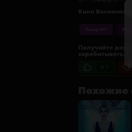
Кино Военноплен
Плеер №1
Пле
Получайте деньг
зарабатывать.
0 🥦
Похожие 