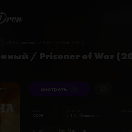
Dron
и
» Военнопленный / Prisoner of War (2025)
ный / Prisoner of War (2
cмотреть
год:
страна:
возра
2025
США, Филиппины
режиссёр:
Луис Мэндилор
пер