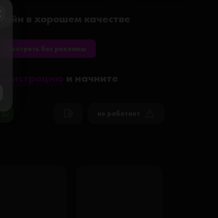
нлайн в хорошем качестве
ose
Смотреть без рекламы
регистрацию
и начните
не работает