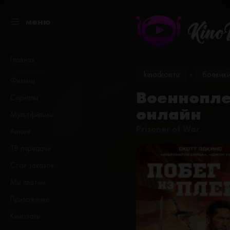
меню
Kino
Главная
kinodron.ru
боевик
»
Фильмы
Военноплен
Сериалы
онлайн
Мультфильмы
Prisoner of War
Аниме
ТВ передачи
Стол заказов
Мы платим
Приложение
Кинозалы