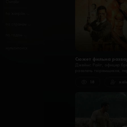
Онлайн
по жанрам
по странам
по годам
мультипоиск
Сюжет фильма разва
Джеймс Райт, офицер бри
развлечь тюремщиков, пер
18
xal