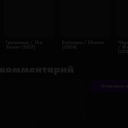
Грешница / The
Байкеры / Dhoom
Чёр
Sinner (2017)
(2004)
/ Bl
(20
 комментарий
Отправить 