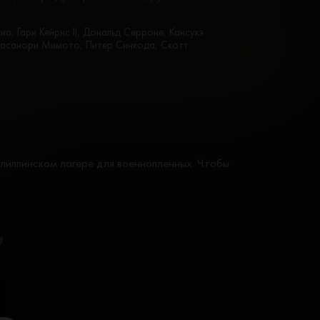
иа, Гари Кейрнс II, Дональд Серроне, Кансукэ
 Масанори Мимото, Питер Синкода, Скотт
липпинском лагере для военнопленных. Чтобы