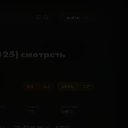
войти
025) смотреть
КП
5.5
IMDb
7.7
ст:
время:
качество:
110
WEB-DL
евод:
Рус. Дублированный
и другие