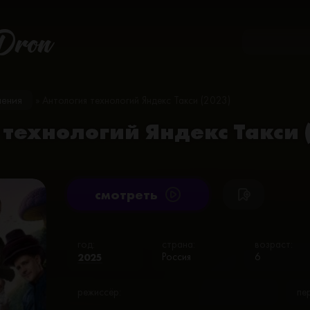
Dron
чения
» Антология технологий Яндекс Такси (2023)
 технологий Яндекс Такси 
cмотреть
год:
страна:
возраст:
2025
Россия
6
режиссёр:
пе