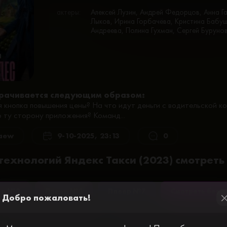
актеры:
Алексей Лузин, Андрей Федорцов, Анна Га
Лыков, Ирина Горбачёва, Кристина Бабуш
Андреева, Полина Гухман, Сергей Буруно
рачивается следующим образом:
я кнопка повышения цены? На что идут деньги с водительской 
о ту сторону приложения? Команд...
aew
9-10-2025, 23:13
0
технологий Яндекс Такси (2023) смотреть
ер №2
Плеер №3
Плеер №7
Смотреть без 
Добро пожаловать!
cl
и за просмотр видео. Пройдите простую