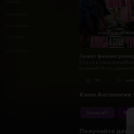
Онлайн
по жанрам
по странам
по годам
мультипоиск
Сюжет фильма разва
Есть ли в такси волшебна
в салоне? И что скрыто п
16
xal
Кино Антология 
Плеер №1
Пле
Получайте деньг