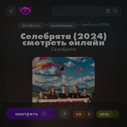
»
» Селебрята (2024)
kinodron.ru
приключения
Селебрята (2024)
смотреть онлайн
Селебрята
cмотреть
КП
5
IMDb