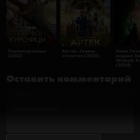
Первокурсницы
Артек. Сквозь
Злая: Ска
(2023)
столетия (2025)
ведьме З
Wicked: Pa
(2024)
Оставить комментарий