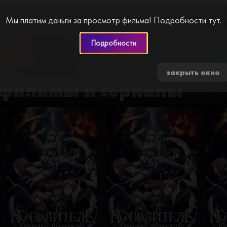
cl
и за просмотр видео. Пройдите простую
Мы платим деньги за просмотр фильма! Подробности тут.
Подробности
0 🍅
закрыть окно
фильмы и сериалы