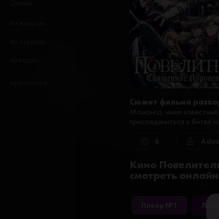
Онлайн
по жанрам
по странам
по годам
мультипоиск
Сюжет фильма разва
Момонга, ныне известный
присоединиться к битве н
6
Admi
Кино Повелитель
смотреть онлайн
Плеер №1
Пле