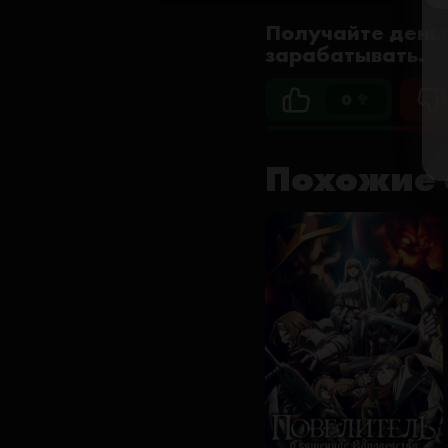
Получайте деньг
зарабатывать.
0 🥦
Похожие 