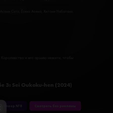
Асами Сэто, Ёсино Аояма, Хитоми Набатамэ,
 Королевство и его армию нежити, чтобы
 3: Sei Oukoku-hen (2024)
Плеер №8
Смотреть без рекламы