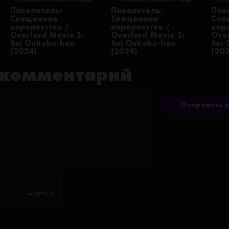
Повелитель:
Повелитель:
Пов
Священное
Священное
Свя
королевство /
королевство /
кор
Overlord Movie 3:
Overlord Movie 3:
Over
Sei Oukoku-hen
Sei Oukoku-hen
Sei
(2024)
(2024)
(20
 комментарий
Отправить 