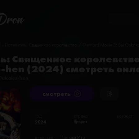
Dron
» Повелитель: Священное королевство / Overlord Movie 3: Sei Oukok
: Священное королевство 
u-hen (2024) смотреть онл
 Oukoku-hen
cмотреть
год:
страна:
возраст:
2024
Япония
режиссёр:
Наоюки Ито