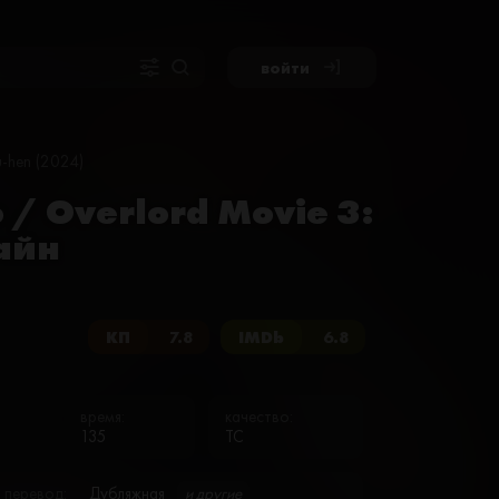
войти
u-hen (2024)
/ Overlord Movie 3:
айн
КП
7.8
IMDb
6.8
время:
качество:
135
TC
перевод:
Дубляжная
и другие