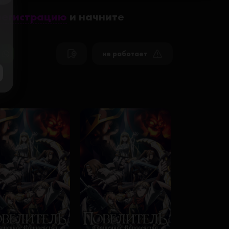
ose
регистрацию
и начните
не работает