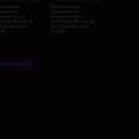
елитель:
Повелитель:
щенное
Священное
олевство /
королевство /
lord Movie 3:
Overlord Movie 3:
 Oukoku-hen
Sei Oukoku-hen
24)
(2024)
комментарий