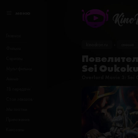
меню
Kino
Главная
kinodron.ru
аниме
»
Фильмы
Повелитель
Сериалы
Sei Oukok
Мультфильмы
Overlord Movie 3: Sei
Аниме
ТВ передачи
Стол заказов
Мы платим
Приложение
Кинозалы