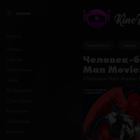
меню
Kino
Главная
kinodron.ru
аниме
»
Фильмы
Человек-б
Сериалы
Man Movie
Мультфильмы
Chainsaw Man Movie: 
Аниме
ТВ передачи
Стол заказов
Мы платим
Приложение
Кинозалы