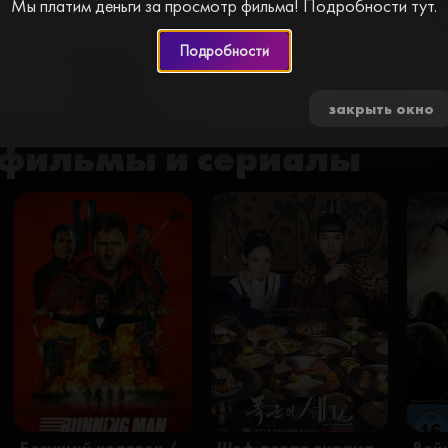
Мы платим деньги за просмотр фильма! Подробности тут.
и за просмотр видео. Пройдите простую
Подробности
0 🍅
закрыть окно
фильмы и сериалы