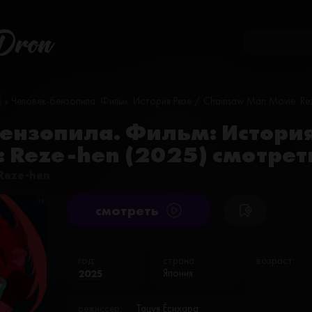
Dron
» Человек-бензопила. Фильм: История Резе / Chainsaw Man Movie: Re
ензопила. Фильм: История
: Reze-hen (2025) смотрет
Reze-hen
cмотреть
год:
страна:
возраст:
2025
Япония
режиссёр:
Тацуя Ёсихара