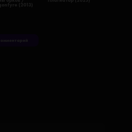
ны орков /
Плагиатор (2025)
onfyre (2013)
комментарий