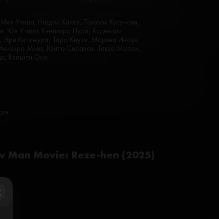
, Мая Утида, Нацуки Ханаэ, Томори Кусуноки,
и, Юя Утида, Кэндзиро Цуда, Хидэнори
а, Эри Китамура, Таро Киути, Марина Иноуэ,
 Акихиро Минэ, Кэнто Сираиси, Такэо Мотои,
а, Кэнъити Оно
....
w Man Movie: Reze-hen (2025)
ose