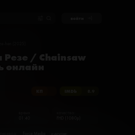
войти
ze-hen (2025)
 Резе / Chainsaw
ь онлайн
КП
IMDb
8.9
время:
качество:
01:40
FHD (1080p)
перевод:
Force Media
и другие