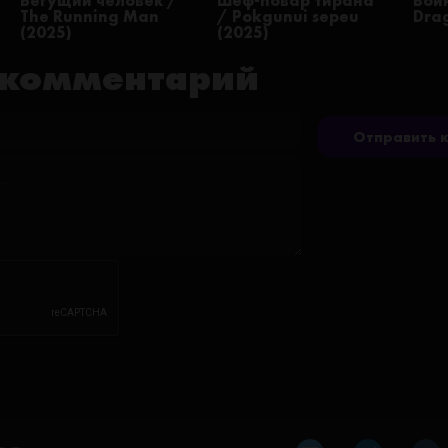
Бегущий человек /
Шеф-повар тирана
Вой
The Running Man
/ Pokgunui sepeu
Drag
(2025)
(2025)
 комментарий
Отправить 