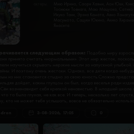
актеры:
Мию Ирино, Саори Хаями, Аои Юки, Кэнс
Тосиюки Тоёнага, Маю Мацуока, Сатико 
Икуко Тани, Эрэна Камата, Аяно Хамагути
Масумото, Сацуки Юкино, Акико Хирамац
Ямасита
рачивается следующим образом:
Подобно миру взрослы
коих принято считать «нормальными». Этот мир жесток, посколь
пели научиться скрывать мерзкие мысли за напускной улыбкой.
йны. И поэтому очень жестоки. Однако, все дети когда-нибудь
рым из них становится стыдно за свою юность.Сложно представ
ильдяя дойдет, каким глупцом он был, когда веселья ради изде
е Сёи возненавидит себя крепкой ненавистью. В младшей школе
 что та была глухая, не как все. И теперь, несколько лет спустя
у, кто не может тебя услышать, вовсе не обязательно использо
odron
3-08-2026, 17:05
0