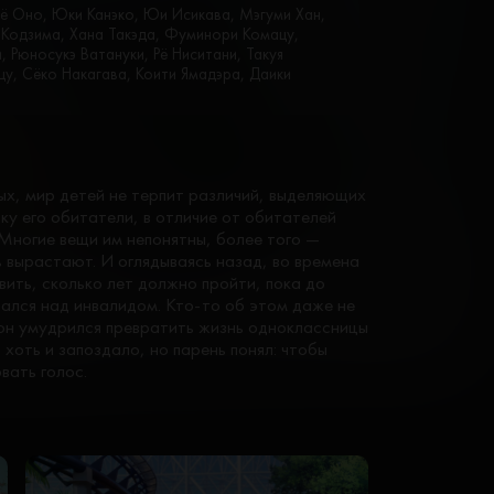
ё Оно, Юки Канэко, Юи Исикава, Мэгуми Хан,
Кодзима, Хана Такэда, Фуминори Комацу,
, Рюносукэ Ватануки, Рё Ниситани, Такуя
у, Сёко Накагава, Коити Ямадэра, Даики
х, мир детей не терпит различий, выделяющих
ку его обитатели, в отличие от обитателей
 Многие вещи им непонятны, более того —
 вырастают. И оглядываясь назад, во времена
ить, сколько лет должно пройти, пока до
вался над инвалидом. Кто-то об этом даже не
 он умудрился превратить жизнь одноклассницы
, хоть и запоздало, но парень понял: чтобы
вать голос.