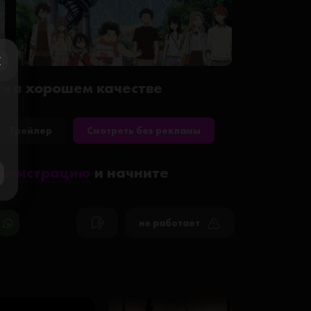
ose
йн в хорошем качестве
Трейлер
Смотреть без рекламы
регистрацию
и начните
не работает