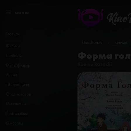
меню
Kino
Главная
kinodron.ru
аниме
»
Фильмы
Форма голо
Сериалы
Koe no katachi
Мультфильмы
Аниме
ТВ передачи
Стол заказов
Мы платим
Приложение
Кинозалы