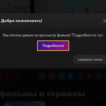
Добро пожаловать!
cl
а / Koe no katachi (2016) смотреть онла
Мы платим деньги за просмотр фильма! Подробности тут.
ер №2
Плеер №3
Плеер №7
Плеер №8
Подробности
и за просмотр видео. Пройдите простую
закрыть окно
0 🍅
фильмы и сериалы