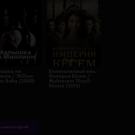
ышка на
Великолепный век.
ион / Million
Империя Кёсем /
ar Baby (2004)
Muhtesem Yüzyil:
Kösem (2015)
комментарий