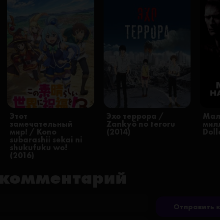
Этот
Эхо террора /
Мал
замечательный
Zankyô no teroru
милл
мир! / Kono
(2014)
Doll
subarashii sekai ni
shukufuku wo!
(2016)
 комментарий
Отправить 