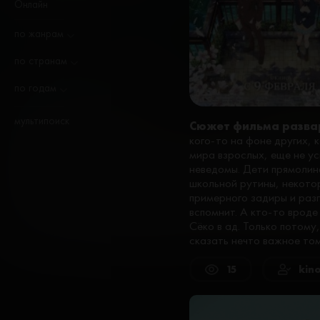
Онлайн
по жанрам
по странам
по годам
мультипоиск
Сюжет фильма разва
кого-то на фоне других, 
мира взрослых, еще не ус
неведомы. Дети прямолине
школьной рутины, некото
примерного задиры и разг
вспомнит. А кто-то врод
Сёко в ад. Только потому,
сказать нечто важное том
15
kin