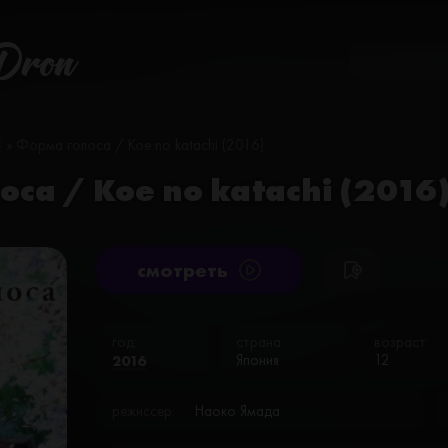
Dron
» Форма голоса / Koe no katachi (2016)
са / Koe no katachi (2016
cмотреть
год:
страна:
возраст:
2016
Япония
12
режиссёр:
Наоко Ямада