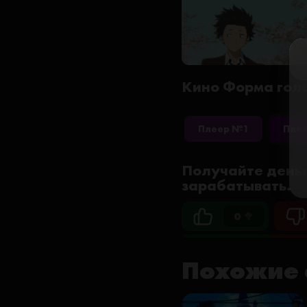
Кино Форма голос
Плеер №1
Пле
Получайте деньг
зарабатывать.
0 🥦
Похожие 