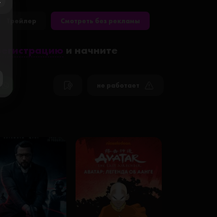
ose
Трейлер
Смотреть без рекламы
регистрацию
и начните
не работает