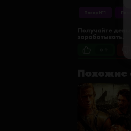
Плеер №1
Пле
Получайте деньг
зарабатывать.
0 🥦
Похожие 