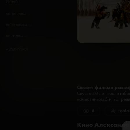
Онлайн
по жанрам
по странам
по годам
мультипоиск
Сюжет фильма разва
Спустя 40 лет после гиб
наместником Египта, реша
8
xal
Кино Александр 