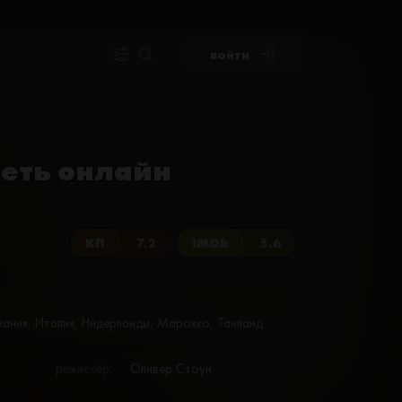
войти
реть онлайн
КП
7.2
IMDb
5.6
ания, Италия, Нидерланды, Марокко, Таиланд
режиссёр:
Оливер Стоун