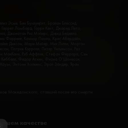
лиз Эсме, Бин Бунлуерит, Брайан Блессид,
, Гаррет Ломбард, Гарри Кент, Джаред Лето,
на, Джонатан Риз Майерс, Дэвид Беделла,
олин Фаррелл, Коннор Паоло, Крис Абердайн,
йкл Диксон, Мари Мейер, Мик Лэлли, Морган
сон, Патрик Кэрролл, Питер Уильямсон, Раз
ори МакКанн, Рэб Аффлек, Стефан Феррара, Сэм
и Кеббелл, Федор Аткин, Фиона О’Шонесси,
ауэн, Энтони Хопкинс, Эрол Зандер, Яран
ков Македонского, ставший после его смерти
орошем качестве