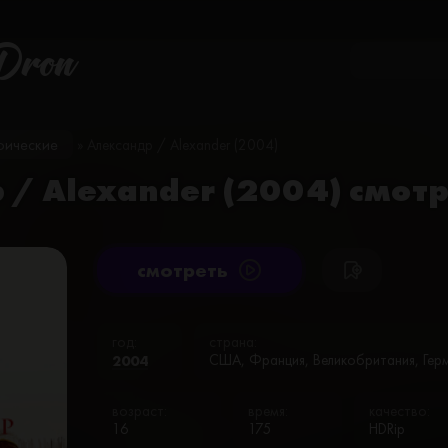
Dron
фические
» Александр / Alexander (2004)
 / Alexander (2004) смот
cмотреть
год:
страна:
2004
США, Франция, Великобритания, Герм
возраст:
время:
качество:
16
175
HDRip