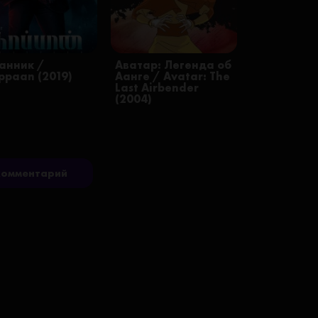
анник /
Аватар: Легенда об
ppaan (2019)
Аанге / Avatar: The
Last Airbender
(2004)
комментарий