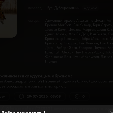
перевод:
Рус. Дублированный
и другие
актеры:
Александр Гордон, Анджелина Джоли, Анне
Брайан МакГрат, Вэл Килмер, Гари Стретч
Джесси Камм, Джозеф Морган, Джон Кэвэ
Дэнис Конуэй, Жан Ле Дюк, Иэн Битти, К
Кристофер Пламмер, Лэйрд Макинтош, Ма
Кристофер Феррис, Ник Даннинг, Нил Джек
Деган, Роберт Эрли, Розарио Доусон, Р
Грин, Тайг Мерфи, Тим Пиготт-Смит, Тоб
Франциско Бош, Цули Мохаммед, Эллиот К
Нгамди
рачивается следующим образом:
ели Александра пожилой Птолемей, один из ближайших соратни
ет рассказать и записать историю...
aew
29-07-2026, 08:09
0
/ Alexander (2004) смотреть онлайн в х
Добро пожаловать!