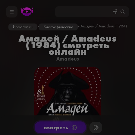
»
» Амадей / Amadeus (1984)
kinodron.ru
биографические
Амадей / Amadeus
(1984) смотреть
онлайн
Amadeus
cмотреть