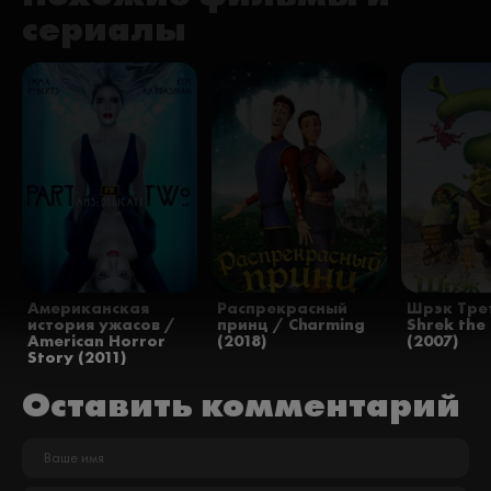
сериалы
Американская
Распрекрасный
Шрэк Тре
история ужасов /
принц / Charming
Shrek the 
American Horror
(2018)
(2007)
Story (2011)
Оставить комментарий