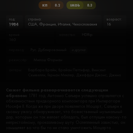
КП
8.2
IMDb
8.3
год:
страна:
возраст:
1984
США, Франция, Италия, Чехословакия
16
время:
качество:
HDRip
160
перевод:
Рус. Дублированный
и другие
режиссёр:
Милош Форман
актеры:
Барбара Брайн, Брайан Петтифер, Винсент
Скьявелли, Герман Меклер, Джеффри Джонс, Джино
Земан, Джон Каррафа, Джон Штраусс, Джонатан
Мур, Дуглас Сил, Жан Блажек, Зденек Джелен, Карел
Сюжет фильма разварачивается следующим
Гулт, Карел Фиала, Карл-Хейнц Теубер, Кеннет
образом:
МакМиллан, Кенни Бейкер, Кристин Эберсоул, Кэсси
1781 год. Антонио Сальери успешно справляется с
Стюарт, Ладислав Кречмер, Леос Кратохвил, Лисбет
обязанностями придворного композитора при Императоре
Бартлетт, Магда Целаковска, Мартин Кавина,
Иосифе II. Когда же при дворе появляется Моцарт, Сальери к
Милада Цечалова, Милан Демьяненко, Миро Гриса,
своему ужасу обнаруживает, что божественный музыкальный
Мирослав Секера, Николас Кепрос, Патрик Хайнс,
дар, которым он так желает обладать, был отпущен какому-то
Питер ДиГесу, Рита Зохар, Ричард Колтон, Ричард
непристойному, проказливому шуту. Ослепленный завистью, он
Фрэнк, Родерик Кук, Рой Дотрис, Саймон Кэллоу,
замышляет во что бы то ни стало уничтожить Моцарта…
Сара Клиффорд, Синтия Никсон, Славена