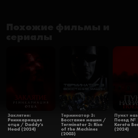
Похожие фильмы и
сериалы
Заклятие:
Терминатор 3:
Пункт наз
Реинкарнация
Восстание машин /
Поезд № 
отца / Daddy's
Terminator 3: Rise
Kereta Be
Head (2024)
of the Machines
(2024)
(2003)