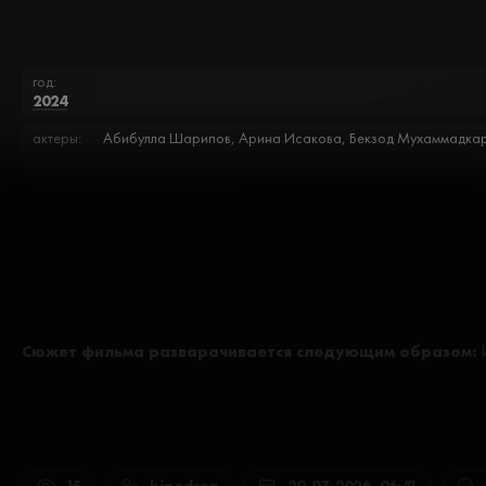
год:
2024
актеры:
Абибулла Шарипов, Арина Исакова, Бекзод Мухаммадкари
Сюжет фильма разварачивается следующим образом: