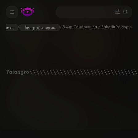
»
» Эмир Самарканда / Bahodir Yalangto'sh 
odron.ru
биографические
Yalangto\\\\\\\\\\\\\\\\\\\\\\\\\\\\\\