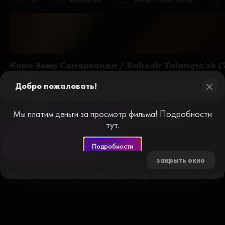
15
kinodron
29-07-2026, 06:41
Кино Эмир Самарканда / Bahodir Yalangto'sh (
Добро пожаловать!
close
Плеер №1
Плеер №2
Плеер №3
Мы платим деньги за просмотр фильма! Подробности
тут.
Плеер №7
Плеер №8
Подробности
Смотреть без рекламы
закрыть окно
Получайте деньги за просмотр видео. Пройди