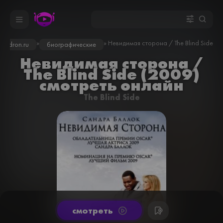
»
» Невидимая сторона / The Blind Side (2
inodron.ru
биографические
Невидимая сторона /
The Blind Side (2009)
смотреть онлайн
The Blind Side
cмотреть