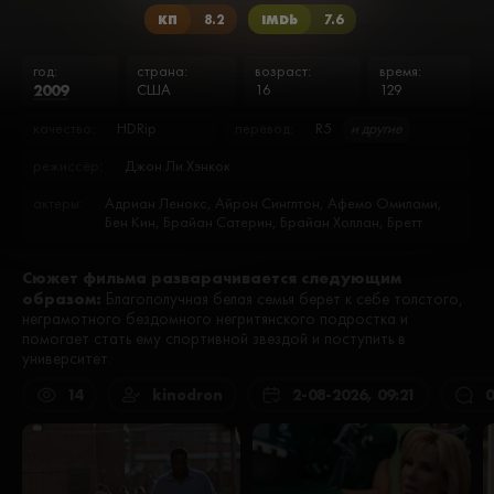
КП
8.2
IMDb
7.6
год:
страна:
возраст:
время:
2009
США
16
129
качество:
HDRip
перевод:
R5
и другие
режиссёр:
Джон Ли Хэнкок
актеры:
Адриан Ленокс, Айрон Синглтон, Афемо Омилами,
Бен Кин, Брайан Сатерин, Брайан Холлан, Бретт
Райс, Брэндон Риверз, Дестини Лонг, Джей Тирофф,
Джей Хед, Джеймс Донадио, Джоди Томпсон, Дэвид
Сюжет фильма разварачивается следующим
Двайер, Катрин Дайер, Катрин Комбс, Кевин Николс,
образом:
Келли Джонс, Ким Диккенс, Куинтон Аарон, Кэти
Благополучная белая семья берет к себе толстого,
Бейтс, Л. Уоррен Янг, Либби Уиттемор, Лили Коллинз,
неграмотного бездомного негритянского подростка и
Мария Хауэлл, Мелоди Вентрауб, Мэттью Эткинсон,
помогает стать ему спортивной звездой и поступить в
Омар Дж. Дорси, Омид Солтани, Патрик Дж. Кинэн,
университет.
Пол Амади, Престон Вигаси Брант, Роберт Пралго,
Рода Гриффис, Рэй Маккиннон, Рэйчел Сэнт Джелэйс,
14
kinodron
2-08-2026, 09:21
0
Сандра Буллок, Стэйси Тернер, Тим Макгроу, Том
Новицки, Трей Бест, Уитни Брэнен, Хэмптон Флакер,
Шэрон Моррис, Эдди Уильямс, Эйприл Рич, Элизабет
Омилами, Энди Стал, Эрик Бенсон, Эшли ЛеКонте
Кэмпбелл