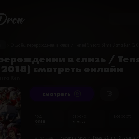
Dron
и
» О моём перерождении в слизь / Tensei Shitara Slime Datta Ken (20
ерождении в слизь / Tense
(2018) смотреть онлайн
atta Ken
cмотреть
год:
страна:
возраст:
2018
Япония
режиссёр:
Ясухито Кикути, Рёма Эбата, Ясухиро 