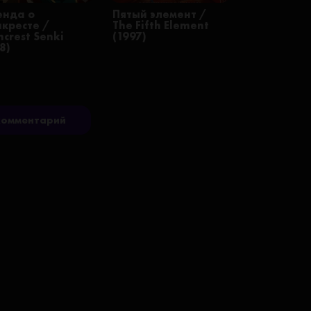
енда о
Пятый элемент /
нкресте /
The Fifth Element
crest Senki
(1997)
8)
комментарий