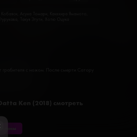
 Кобаяси, Асуна Томари, Канэхира Ямамото,
урукава, Такуя Эгути, Хотю Оцука
 грабителя с ножом. После смерти Сатору
Datta Ken (2018) смотреть
рекламы
ose