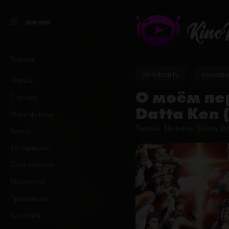
меню
Kino
Главная
kinodron.ru
комеди
»
Фильмы
О моём пер
Сериалы
Datta Ken 
Мультфильмы
Tensei Shitara Slime D
Аниме
ТВ передачи
Стол заказов
Мы платим
Приложение
Кинозалы