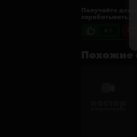
Получайте деньг
зарабатывать.
0 🥦
Похожие 