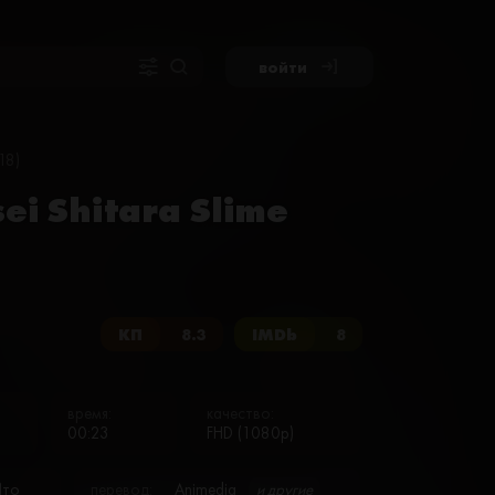
войти
18)
i Shitara Slime
КП
8.3
IMDb
8
время:
качество:
00:23
FHD (1080p)
Ито
перевод:
Animedia
и другие