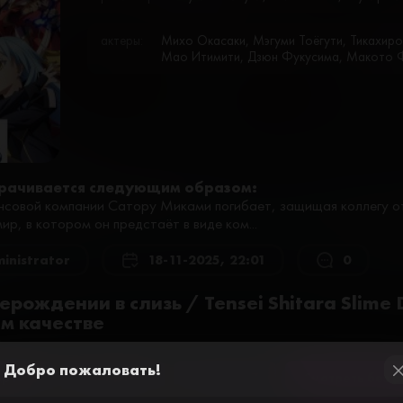
актеры:
Михо Окасаки, Мэгуми Тоёгути, Тикахиро
Мао Итимити, Дзюн Фукусима, Макото Ф
рачивается следующим образом:
овой компании Сатору Миками погибает, защищая коллегу от
ир, в котором он предстаёт в виде ком...
inistrator
18-11-2025, 22:01
0
рождении в слизь / Tensei Shitara Slime 
м качестве
Добро пожаловать!
ер №2
Плеер №5
Плеер №7
Смотреть без 
cl