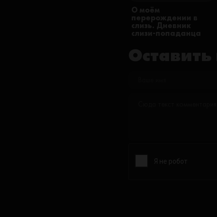
О моём
перерождении в
слизь. Дневник
слизи-попаданца
Оставить