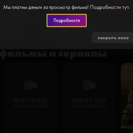
Мы платим деньги за просмотр фильма! Подробности тут.
и за просмотр видео. Пройдите простую
Подробности
0 🍅
закрыть окно
фильмы и сериалы