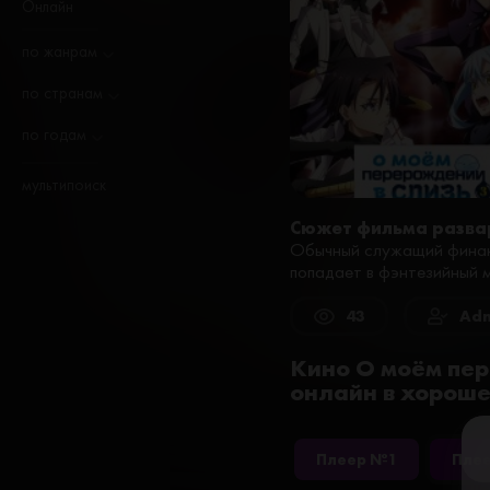
Онлайн
по жанрам
по странам
по годам
мультипоиск
Сюжет фильма разва
Обычный служащий финанс
попадает в фэнтезийный м
43
Adm
Кино О моём пере
онлайн в хороше
Плеер №1
Пле