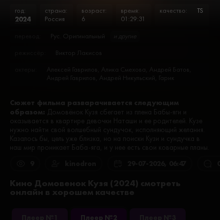
год:
страна:
возраст:
время:
качество:
TS
2024
Россия
6
01:29:31
перевод:
Рус. Оригинальный
и другие
режиссёр:
Виктор Лакисов
актеры:
Алексей Гаврилов, Алика Смехова, Андрей Батов,
Андрей Гаврилов, Андрей Никульский, Гарик
Харламов, Даниил Воронин, Екатерина Стулова,
Елизавета Гончаренко, Женя Малахова, Кристина
Сюжет фильма разварачивается следующим
Петрова, Марк Богатырев, Олег Комаров, Сергей
образом:
Бурунов, София Петрова, Степан Летковский, Цолак
Домовёнок Кузя сбегает из плена Бабы-яги и
Погосян
оказывается в квартире девочки Наташи и ее родителей. Кузе
нужно найти свой волшебный сундучок, исполняющий желания.
Казалось бы, цель уже близка, но на поиски Кузи и сундучка в
наш мир проникает Баба-яга, и у нее есть свои коварные планы.
9
kinodron
29-07-2026, 06:47
Кино Домовенок Кузя (2024) смотреть
онлайн в хорошем качестве
Плеер №1
Плеер №2
Плеер №3