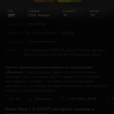
год:
страна:
возраст:
время:
2017
США, Канада
18
135
качество:
FHD (1080p)
перевод:
Рус. Дублированный
и другие
режиссёр:
Андрес Мускетти
актеры:
Билл Скарсгард, Бобби Ли, Джанет Портер, Джейден
Мартелл, Джейк Сим, Джеймс Мэгвуд, Джек Дилан
Грейзер, Джексон Роберт Скотт, Джереми Рэй
Тейлор, Джеффри Паунсетт, Джо Бостик, Дональд
Сюжет фильма разварачивается следующим
Трайп, Дэвид Катценберг, Изабель Нелисс, Кайли
образом:
Линихэн, Картер Масселмен, Кейт Мойер, Лиз
Когда в городке Дерри штата Мэн начинают
Гордон, Логан Томпсон, Марта Гибсон, Меган
пропадать дети, несколько ребят сталкиваются со своими
Чарпентье, Молли Эткинсон, Николас Хэмилтон, Нил
величайшими страхами — не только с группой школьных
Кроун, Оуэн Тиг, Пип Двайер, Роберто Кампанелла,
хулиганов, но со злобным клоуном Пеннивайзом, список жертв
Синди Дэй, Соня Гаскон, София Лиллис, Стивен
которого уходит вглубь веков.
Богерт, Стивен Уильямс, Стюарт Хьюз, Татум Ли,
Уайатт Олефф, Финн Вулфхард, Хавьер Ботет, Чоузен
13
kinodron
7-08-2026, 02:28
Джейкобс, Шантель Ванчон, Эди Инксеттер, Эйми
Линихэн, Элизабет Сондерс, Энтони Юлк, Эри Коэн
Кино Оно / It (2017) смотреть онлайн в
хорошем качестве