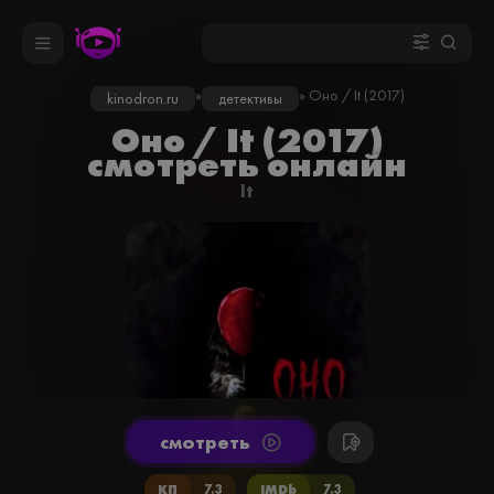
»
» Оно / It (2017)
kinodron.ru
детективы
Оно / It (2017)
смотреть онлайн
It
cмотреть
КП
7.3
IMDb
7.3