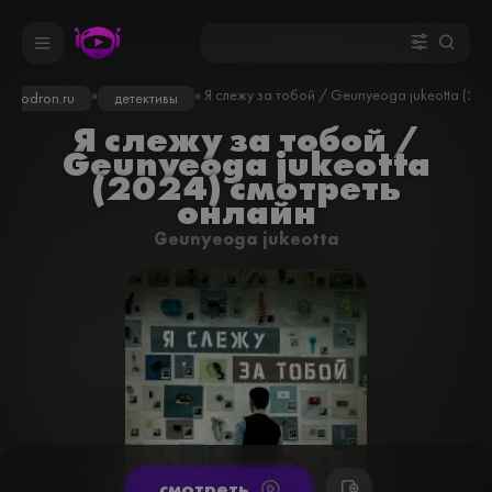
»
» Я слежу за тобой / Geunyeoga jukeotta (202
kinodron.ru
детективы
Я слежу за тобой /
Geunyeoga jukeotta
(2024) смотреть
онлайн
Geunyeoga jukeotta
cмотреть