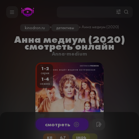
»
» Анна медиум (2020)
kinodron.ru
детективы
Анна медиум (2020)
смотреть онлайн
Anna-medium
1-2
серия
1-4
сезона
cмотреть
КП
6.7
IMDb