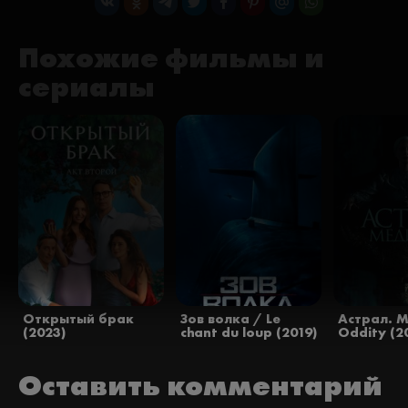
Похожие фильмы и
сериалы
Открытый брак
Зов волка / Le
Астрал. 
(2023)
chant du loup (2019)
Oddity (2
Оставить комментарий