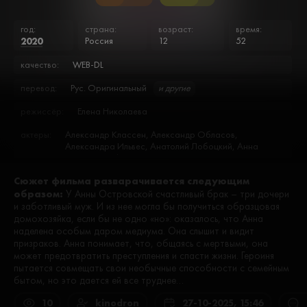
год:
страна:
возраст:
время:
2020
Россия
12
52
качество:
WEB-DL
перевод:
Рус. Оригинальный
и другие
режиссёр:
Елена Николаева
актеры:
Александр Классен, Александр Обласов,
Александра Ильвес, Анатолий Лобоцкий, Анна
Деконская, Анна Панфилова, Варвара Резвова, Вера
Плешанова, Виталий Такс, Давид Бродский, Даниил
Сюжет фильма разварачивается следующим
Бондарь, Денис Портнов, Дмитрий Гульнев, Дмитрий
образом:
Поднозов, Евгения Симонова, Екатерина Королёва,
У Анны Островской счастливый брак – три дочери
Елена Великанова, Елена Калабина, Елизавета
и заботливый муж. И из нее могла бы получиться образцовая
Бугулова, Иван Забашта, Иван Рудаков, Игорь
домохозяйка, если бы не одно «но»: оказалось, что Анна
Лепихин, Константин Захаров, Константин Фисенко,
наделена особым даром медиума. Она слышит и видит
Ксения Плюснина, Лев Летов, Людмила Григораш,
призраков. Анна понимает, что, общаясь с мертвыми, она
Максим Белбородов, Максим Дрозд, Мария
может предотвратить преступления и спасти жизни. Героиня
Порошина, Матвей Полевой, Наталья Иохвидова,
пытается совмещать свои необычные способности с семейным
Наталья Суркова, Наталья Ткаченко, Николай Куглянт,
бытом, но это дается ей все труднее…
Николай Сердцев, Павел Дружинин, Павел Трубинер,
Полина Айнутдинова, Сергей Амосов, Сергей
10
kinodron
27-10-2025, 15:46