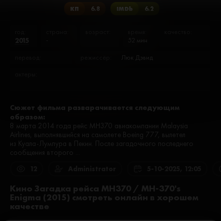
КП
6.8
IMDb
6.2
год:
страна:
возраст:
время:
качество:
2015
-
52 мин
перевод:
режиссёр:
Люк Дэвид
актеры:
Сюжет фильма разварачивается следующим
образом:
8 марта 2014 года рейс MH370 авиакомпании Malaysia
Airlines, выполнявшийся на самолете Boeing 777, вылетел
из Куала-Лумпура в Пекин. После загадочного последнего
сообщения второго ...
12
Administrator
5-10-2025, 12:05
Кино Загадка рейса МН370 / MH-370's
Enigma (2015) смотреть онлайн в хорошем
качестве