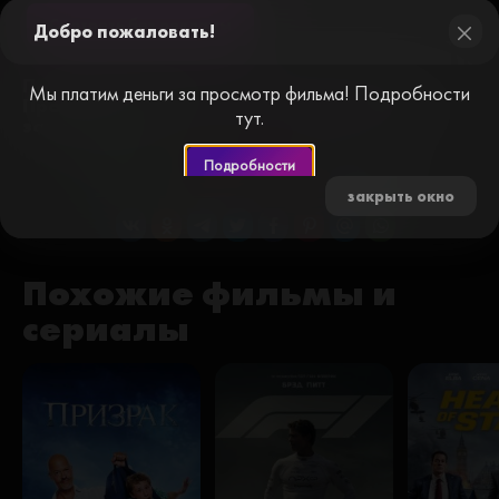
Смотреть без рекламы
Добро пожаловать!
close
Получайте деньги за просмотр видео.
Мы платим деньги за просмотр фильма! Подробности
Пройдите простую
регистрацию
и начните
тут.
зарабатывать.
Подробности
0 🥦
0 🍅
закрыть окно
Похожие фильмы и
сериалы