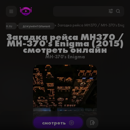
»
» Загадка рейса МН370 / MH-370's Enigma 
odron.ru
документальные
Загадка рейса МН370 /
MH-370's Enigma (2015)
смотреть онлайн
MH-370's Enigma
cмотреть