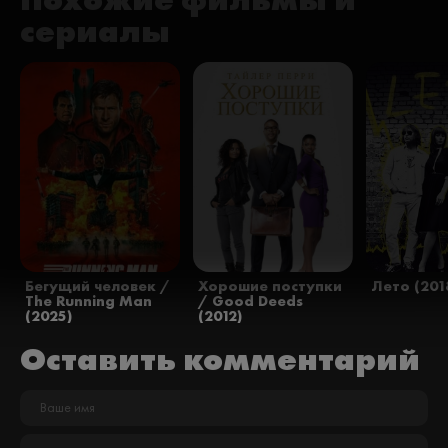
сериалы
Бегущий человек /
Хорошие поступки
Лето (201
The Running Man
/ Good Deeds
(2025)
(2012)
Оставить комментарий