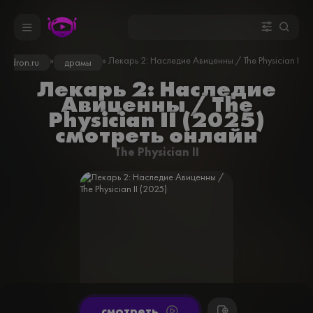
»
» Лекарь 2: Наследие Авиценны / The Physician II (
inodron.ru
драмы
Лекарь 2: Наследие
Авиценны / The
Physician II (2025)
смотреть онлайн
The Physician II
cмотреть