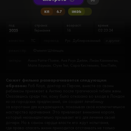
КП
6.7
IMDb
год:
страна:
возраст:
время:
2025
Германия
16
02:23:24
качество:
TC
перевод:
Рус. Дублированный
и другие
режиссёр:
Филипп Штёльцль
актеры:
Анна Ратте-Полле, Аня Роуз Дейли, Лиам Каннингэм,
Мате Хауман, Оуэн Тил, Сара Кестелмен, Том Пэйн,
Эйдан Гиллен, Эмили Кокс, Эмма Ригби
Сюжет фильма разварачивается следующим
образом:
Роб Коул, доктор из Персии, вместе со своим
ребёнком приезжает в Англию после трагической гибели жены.
Оказавшись среди тех, кому было отказано во входе в Лондон
из-за городских предписаний, он создаёт лечебницу
за воротами для нуждающихся, показывая своё исключительное
мастерство врачевания. Это привлекает внимание короля,
который незамедлительно призывает его для лечения своей
дочери. Но в самом сердце власти его ждут испытания,
где право спасать жизни приходится отстаивать не только