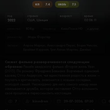
КП
7.4
IMDb
7.5
год:
страна:
возраст:
время:
2022
США, Швеция
02:06:11
качество:
BDRip
перевод:
КиноПоиск HD
и другие
режиссёр:
Марк Форстер
актеры:
Аарон Маркус, Алессандра Перес, Бодхи Уилсон,
Брайант Кэрролл, Грег Аллан Мартин, Джеймс
Пейтон, Джефф Хочендонер, Джон Донахью, Джон
Осбек, Джон Хиггинс, Джулиан Манджерико,
Сюжет фильма разварачивается следующим
Доминик Маррон, Жозефин В. Кларк, Жозефина
образом:
Линдегор, Ира Эмикс, Кайли Хайман, Карл Клемонс,
Ремейк шведского фильма «Вторая жизнь Уве»
Келли Ламор Уилсон, Кристи Нолен, Кристиана
(2015). По роману Фредрика Бакмана. Ворчливый одинокий
Монтойя, Кэмерон Бриттон, Лили Козуб, Майк
вдовец Отто Андерсон, чья единственная радость в жизни —
Бирбилья, Мак Байда, Макс Павел, Мануэль Рульфо,
поучать и критиковать, знакомится с новыми соседями,
Мариана Тревиньо, Патрик Станни, Питер Лосон
молодой семьёй. Неожиданно для него самого между ними
Джонс, Питер Сипла, Рэйчел Келлер, Синди Джексон,
завязывается дружба, которая заставляет Отто вспомнить
Спенсер Гранезе, Том Хэнкс, Тони Бингхэм, Труман
своё прошлое и переосмыслить настоящее.
Хэнкс, Уильям Пол Кларк, Хуанита Дженнингс,
Эллисон Р. Худ, Эль Чепмен, Эмони Эллисон
7
kinodron
29-07-2026, 07:30