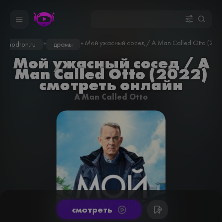
»
» Мой ужасный сосед / A Man Called Otto (202
kinodron.ru
драмы
Мой ужасный сосед / A
Man Called Otto (2022)
смотреть онлайн
A Man Called Otto
cмотреть