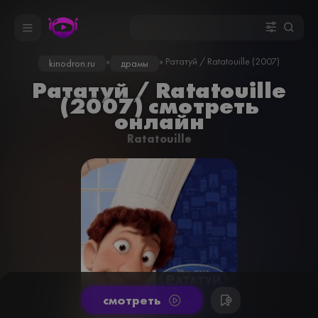
»
» Рататуй / Ratatouille (2007)
kinodron.ru
драмы
Рататуй / Ratatouille
(2007) смотреть
онлайн
Ratatouille
cмотреть