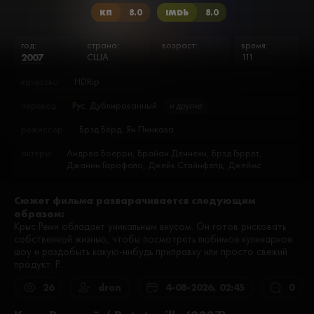
КП
8.0
IMDb
8.0
год:
страна:
возраст:
время:
2007
США
111
качество:
HDRip
перевод:
Рус. Дублированный
и другие
режиссёр:
Брэд Бёрд, Ян Пинкава
актеры:
Андреа Боерри, Брайан Деннехи, Брэд Гэррет,
Джанин Гарофало, Джейк Стайнфелд, Джеймс
Римар, Джек Бёрд, Джон Ратценбергер, Джулиус
Каллахан, Иэн Холм, Линдси Коллинз, Лори
Сюжет фильма разварачивается следующим
Ричардсон, Лу Романо, Марко Боерри, Питер О’Тул,
образом:
Питер Сон, Пэттон Освальт, Стефан Ру, Тедди Ньютон,
Томас Келлер, Тони Фучиле, Уилл Арнетт
Крыс Реми обладает уникальным вкусом. Он готов рисковать
собственной жизнью, чтобы посмотреть любимое кулинарное
шоу и раздобыть какую-нибудь приправку или просто свежий
продукт. Р...
26
dron
4-08-2026, 02:45
0