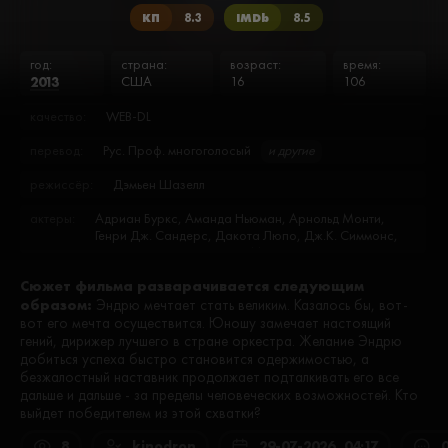
КП
8.3
IMDb
8.5
год:
страна:
возраст:
время:
2013
США
16
106
качество:
WEB-DL
перевод:
Рус. Проф. многоголосый
и другие
режиссёр:
Дэмьен Шазелл
актеры:
Адриан Буркс, Аманда Ньюман, Арнольд Монти,
Генри Дж. Сандерс, Дакота Люпо, Дж.К. Симмонс,
Джанет Хоскинс, Джесси Митчелл, Джимми
Киркпатрик, Джозеф Бруно, Джозеф Оливейра,
Сюжет фильма разварачивается следующим
Джэйсон Блэр, Дэймон Гаптон, Дэмиен Коутс, Жослин
образом:
Андерсон, Кавита Патил, Кики Леа Кэмпбелл, Кинэн
Эндрю мечтает стать великим. Казалось бы, вот-
Аллен, Кинэн Хенсон, Кофи Сирибо, Крис Малки,
вот его мечта осуществится. Юношу замечает настоящий
Кэлвин Уинбуш, Майкл Коэн, Майлз Теллер, Макс
гений, дирижер лучшего в стране оркестра. Желание Эндрю
Кэш, Маркус Хендерсон, Мелисса Бенойст, Нат Лэнг,
добиться успеха быстро становится одержимостью, а
Остин Стоуэлл, Пол Райзер, Рожелио Дуглас мл.,
безжалостный наставник продолжает подталкивать его все
С.Дж. Вана, Стивен Хсю, Сэм Камписи, Сюанн Споук,
дальше и дальше - за пределы человеческих возможностей. Кто
Тайлер Кимболл, Тарик Лоу, Тони Бэйкер, Уэнди Ли,
выйдет победителем из этой схватки?
Херман Йохансен, Чарли Йен, Шай Голан, Шеннон
Эдон, Эйинд Вон, Эйприл Грэйс, Янси Уэллс
8
kinodron
29-07-2026, 04:17