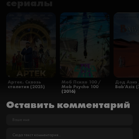
сериалы
Артек. Сквозь
Моб Психо 100 /
Дед Азиз 
столетия (2025)
Mob Psycho 100
Bab'Aziz (
(2016)
Оставить комментарий