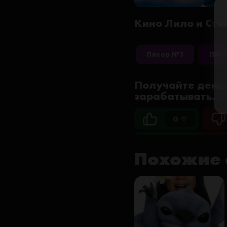
Кино Лило и Стич
Плеер №1
Пле
Получайте деньг
зарабатывать.
0 🥦
Похожие 