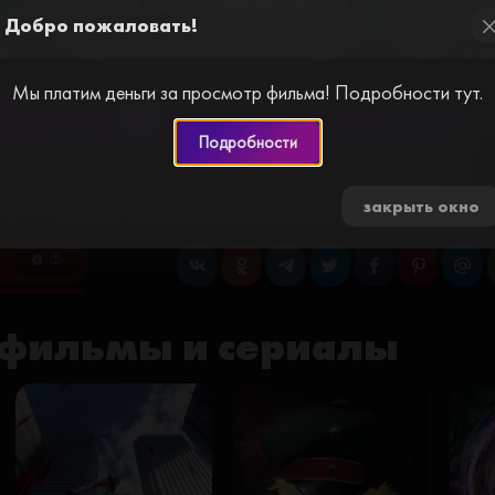
Добро пожаловать!
 / Lilo & Stitch (2002) смотреть онлайн в
cl
Мы платим деньги за просмотр фильма! Подробности тут.
ер №2
Плеер №3
Плеер №7
Плеер №8
Подробности
и за просмотр видео. Пройдите простую
закрыть окно
0 🍅
фильмы и сериалы