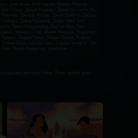
рис, Билл Асинг, Боб Берген, Валери Флюгер,
л, Даг Стоун, Дебра Роджерс, Джейсон Скотт Ли,
сс Харнелл, Джефф Фишер, Джон ДеМита, Джуди
Стайерз, Дэвид Рэндольф, Дэйви Чейз, Зои
рдсон, Кевин Макдональд, Кортни Мун, Крис
авадини, Мелани Спор, Микки Макгоун, Миранда
 Рирдон, Патрик Пинни, Пейдж Поллак, Роджер
 Стивен Блум, Сьюзен Сило, Сьюзэн Хегарти, Тиа
 Хилл, Эмили Андерсон, Эрика Бек
ей старшей сестрой Нани. Лило любит всех