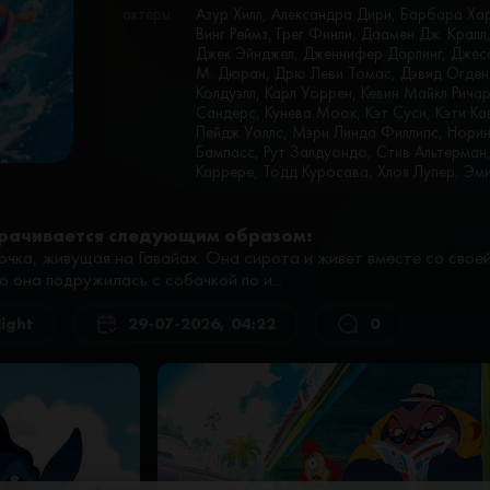
актеры:
Азур Хилл, Александра Дири, Барбара Хар
Винг Реймз, Грег Финли, Даамен Дж. Крал
Джек Эйнджел, Дженнифер Дарлинг, Дже
М. Дюран, Дрю Леви Томас, Дэвид Огден 
Колдуэлл, Карл Уоррен, Кевин Майкл Рича
Сандерс, Кунева Моок, Кэт Суси, Кэти К
Пейдж Уоллс, Мэри Линда Филлипс, Норин
Бампасс, Рут Залдуондо, Стив Альтерман,
Каррере, Тодд Куросава, Хлоя Лупер, Эми
рачивается следующим образом:
очка, живущая на Гавайах. Она сирота и живет вместе со сво
о она подружилась с собачкой по и...
light
29-07-2026, 04:22
0