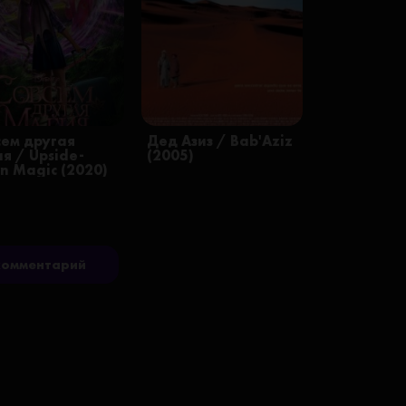
сем другая
Дед Азиз / Bab'Aziz
я / Upside-
(2005)
n Magic (2020)
комментарий