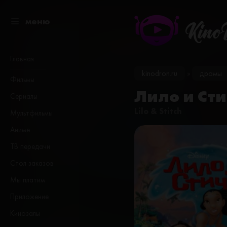
меню
Kino
Главная
kinodron.ru
драмы
»
Фильмы
Лило и Сти
Сериалы
Lilo & Stitch
Мультфильмы
Аниме
ТВ передачи
Стол заказов
Мы платим
Приложение
Кинозалы