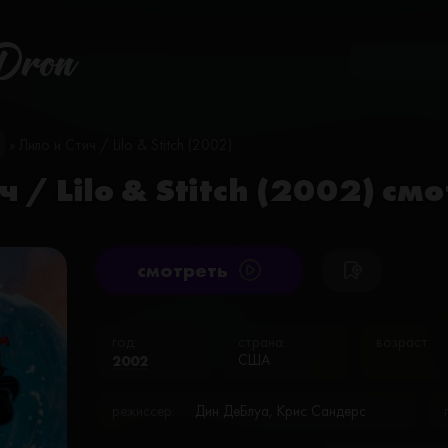
Dron
» Лило и Стич / Lilo & Stitch (2002)
ч / Lilo & Stitch (2002) с
cмотреть
год:
страна:
возраст:
2002
США
режиссёр:
Дин ДеБлуа, Крис Сандерс