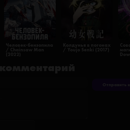
Человек-бензопила
Колдунья в погонах
Сов
/ Chainsaw Man
/ Youjo Senki (2017)
маги
(2022)
Dow
 комментарий
Отправить 