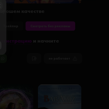
 хорошем качестве
ose
Трейлер
Смотреть без рекламы
регистрацию
и начните
не работает