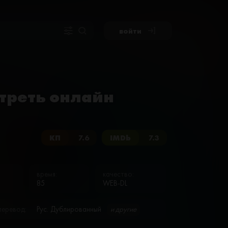
войти
мотреть онлайн
КП
7.6
IMDb
7.3
время:
качество:
85
WEB-DL
перевод:
Рус. Дублированный
и другие