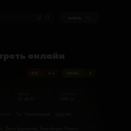
войти
треть онлайн
КП
6.3
IMDb
6
время:
качество:
01:48:57
WEB-DL
ревод:
Рус. Оригинальный
и другие
бэ, Денис Бургазлиев, Лиза Моряк, Лолита