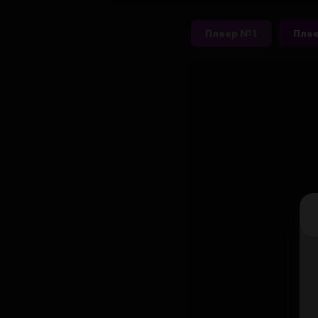
Плеер №1
Пле