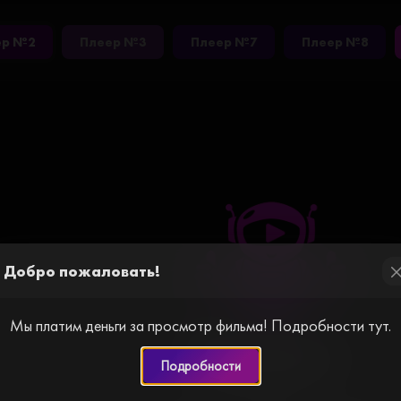
ер №2
Плеер №3
Плеер №7
Плеер №8
Добро пожаловать!
cl
Мы платим деньги за просмотр фильма! Подробности тут.
Подробности