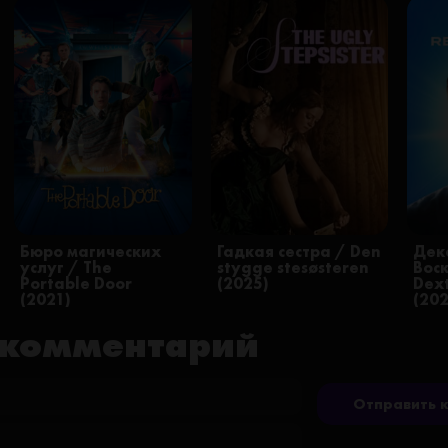
Бюро магических
Гадкая сестра / Den
Дек
услуг / The
stygge stesøsteren
Вос
Portable Door
(2025)
Dext
(2021)
(20
 комментарий
Отправить 