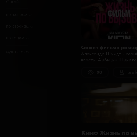
Онлайн
по жанрам
по странам
по годам
Сюжет фильма разва
мультипоиск
Александр Шмидт - серый
власти. Амбиции Шмидта п
33
xal
Кино Жизнь по в