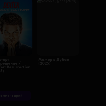
стер:
Мажор в Дубае
крешение /
(2025)
er: Resurrection
25)
комментарий