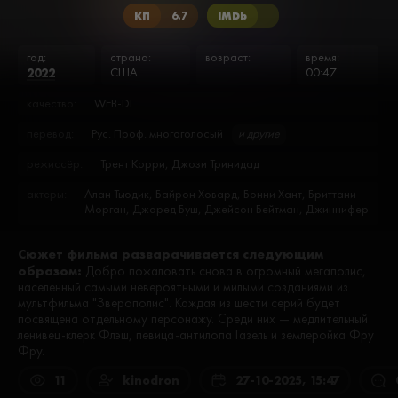
КП
6.7
IMDb
год:
страна:
возраст:
время:
2022
США
00:47
качество:
WEB-DL
перевод:
Рус. Проф. многоголосый
и другие
режиссёр:
Трент Корри, Джози Тринидад
актеры:
Алан Тьюдик, Байрон Ховард, Бонни Хант, Бриттани
Морган, Джаред Буш, Джейсон Бейтман, Джиннифер
Гудвин, Джон Лэвэлл, Джоуи Лоуренс, Дон Лейк, Зак
Кинг, Идрис Эльба, Имари Уильямс, Карлос
Сюжет фильма разварачивается следующим
ПенаВега, Кристал Кунг, Кристен Белл, Кэти Лоус, Леа
образом:
Лэтэм, Марк Льюис, Мишель Бюто, Морис ЛаМарш,
Добро пожаловать снова в огромный мегаполис,
Нейт Торренс, Порша Уильямс, Роуз Портильо,
населенный самыми невероятными и милыми созданиями из
Рэймонд С. Перси, Шакира, Шарлотта Никдао,
мультфильма "Зверополис". Каждая из шести серий будет
Энджел Паркер
посвящена отдельному персонажу. Среди них — медлительный
ленивец-клерк Флэш, певица-антилопа Газель и землеройка Фру
Фру.
11
kinodron
27-10-2025, 15:47