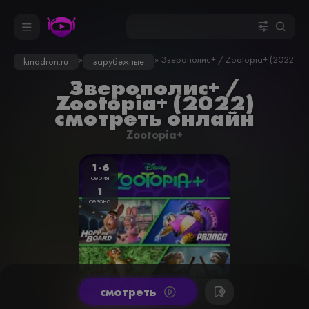
»
» Зверополис+ / Zootopia+ (2022)
kinodron.ru
зарубежные
Зверополис+ /
Zootopia+ (2022)
смотреть онлайн
Zootopia+
1-6
серия
1
сезона
cмотреть