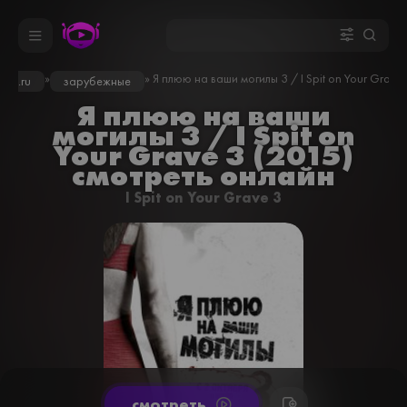
»
» Я плюю на ваши могилы 3 / I Spit on Your Grave 
ron.ru
зарубежные
Я плюю на ваши
могилы 3 / I Spit on
Your Grave 3 (2015)
смотреть онлайн
I Spit on Your Grave 3
cмотреть