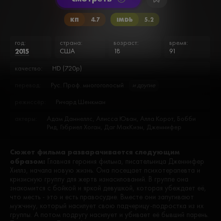
КП
4.7
IMDb
5.2
год:
страна:
возраст:
время:
2015
США
18
91
качество:
HD (720p)
перевод:
Рус. Проф. многоголосый
и другие
режиссёр:
Ричард Шенкман
актеры:
Адам Даннеллс, Алисса Юван, Алла Корот, Бобби
Рид, Гэбриел Хоган, Даг МакКиэн, Дженнифер
Лэндон, Джефф Брэнсон, Джошуа Ковальчик, Карен
Страссман, Кори Крэйг, Кристофер Хоффман, Лони
Сюжет фильма разварачивается следующим
Перрин, Малани Кумс, Мишель Херд, Мэг Рейч,
образом:
Расселл Чарльз Питтс, Родни Истман, Сара Батлер,
Главная героиня фильма, писательница Дженнифер
Уолтер Перес, Харли Джейн Козак, Хит МакГоф,
Хиллз, начала новую жизнь. Она посещает психотерапевта и
Эндрю Диц
кризисную группу для жертв изнасилований. В группе она
знакомится с бойкой и яркой девушкой, которая убеждает её,
что месть - это и есть правосудие. Вместе они запугивают
мужчину, который насилует свою падчерицу-подростка из их
группы. А потом подругу насилует и убивает её бывший парень.