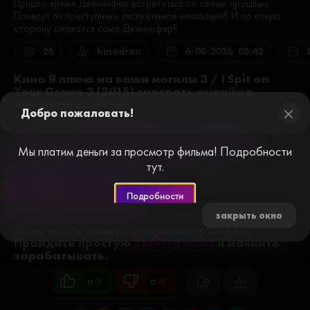
Пришло время Дженнифер встретиться со своим прошлым.
Понесут ли преступники заслуженное наказание? И по какую
сторону окажется сама Дженнифер?
26
kinodron
6-08-2026, 03:42
Кино Я плюю на ваши могилы 3 / I Spit on
Your Grave 3 (2015) смотреть онлайн в
хорошем качестве
Добро пожаловать!
close
Плеер №1
Плеер №2
Плеер №3
Мы платим деньги за просмотр фильма! Подробности
тут.
Плеер №7
Плеер №8
Трейлер
Смотреть без рекламы
Подробности
закрыть окно
Получайте деньги за просмотр видео.
Пройдите простую
регистрацию
и начните
зарабатывать.
0 🥦
0 🍅