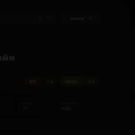
войти
айн
КП
7.6
IMDb
7.6
время:
качество:
107
HDRip