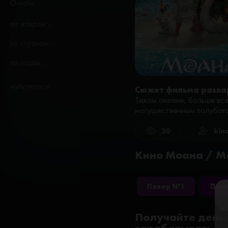
Онлайн
по жанрам
по странам
по годам
мультипоиск
Сюжет фильма разва
Тихом океане, больше все
могущественным полубого
20
kin
Кино Моана / Mo
Плеер №1
Пле
Получайте деньг