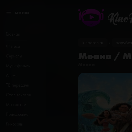
меню
Kino
Главная
kinodron.ru
зарубе
»
Фильмы
Моана / M
Сериалы
Moana
Мультфильмы
Аниме
ТВ передачи
Стол заказов
Мы платим
Приложение
Кинозалы