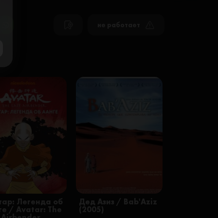
не работает
тар: Легенда об
Дед Азиз / Bab'Aziz
е / Avatar: The
(2005)
 Airbender