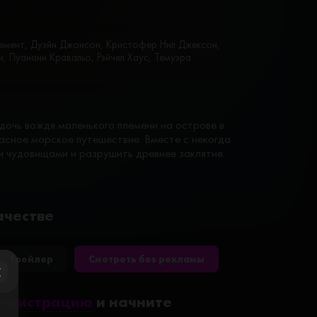
лемент, Дуэйн Джонсон, Кристофер Нил Джексон,
и, Пуанани Кравальо, Рэйчел Хаус, Темуэра
очь вождя маленького племени на острове в
пасное морское путешествие. Вместе с некогда
 чудовищами и разрушить древнее заклятие.
ачестве
Трейлер
Смотреть без рекламы
ose
регистрацию
и начните