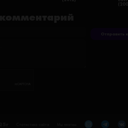
(20
 комментарий
Отправить 
25г
Статистика сайта
Мы платим