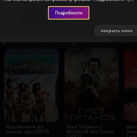
Подробности
0 🍅
закрыть окно
фильмы и сериалы
Красавчики до
Гнев Титанов /
Ава
нашей эры (2019)
Wrath of the Titans
Аанг
(2012)
Last