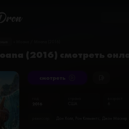
Dron
жные
» Моана / Moana (2016)
oana (2016) смотреть онл
cмотреть
год:
страна:
возраст:
2016
США
6
режиссёр:
Дон Холл, Рон Клементс, Джон Маскер