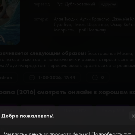
перевод:
Рус. Дублированный
и другие
актеры:
Алан Тьюдик, Аулии Кравальо, Джемейн К
Луиз Буш, Николь Шерзингер, Оскар Кайтл
Моррисон, Трой Поламалу
рачивается следующим образом:
Бесстрашная Моана, д
го на свете мечтает о приключениях и решает отправиться в о
м Мауи им предстоит пересечь океан, сразиться со страшными
odron
1-08-2026, 17:44
0
ana (2016) смотреть онлайн в хорошем к
ер №2
Плеер №3
Плеер №7
Плеер №8
Добро пожаловать!
cl
и за просмотр видео. Пройдите простую
Мы платим деньги за просмотр фильма! Подробности тут.