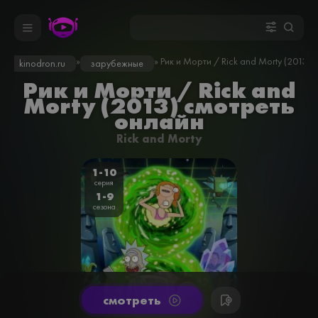
»
» Рик и Морти / Rick and Morty (2013)
kinodron.ru
зарубежные
Рик и Морти / Rick and
Morty (2013) смотреть
онлайн
Rick and Morty
1-10
серия
1-9
сезона
cмотреть