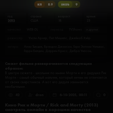
КП
8.9
IMDb
9
год:
страна:
возраст:
время:
2013
США
18
23
качество:
WEB-DL
перевод:
TVShows
и другие
режиссёр:
Уэсли Арчер, Пит Мишелс, Джейкоб Хэйр
актеры:
Алан Тьюдик, Брэндон Джонсон, Гари Энтони Уильямс,
Гарри Белден, Даррен Крисс, Дебра Уилсон,
Джастин Ройланд, Джеймс Адомиан, Джесс Харнелл,
Джон Ди Маджио, Дэн Хармон, Дэниэл Бенсон, Йен
Сюжет фильма разварачивается следующим
Митчелл Кардони, Кари Уолгрен, Кигэн-Майкл Ки, Кит
образом:
Дэвид, Крис Парнелл, Крис Романо, Кристина
Хендрикс, Кристофер Мелони, Кэсси Стил, Ли
В центре сюжета - школьник по имени Морти и его дедушка Рик.
Хартинг, Лорен Том, Лорен Хиллман, Мелик Бергер,
Морти - самый обычный мальчик, который ничем не отличается
Морис ЛаМарш, Николас Рутерфорд, Нолан Норт,
от своих сверстников. А вот его дедуля занимается
Пол Джаматти, Райан Ридли, Райан Элдер, Роб
необычными...
Полсен, Роб Шраб, Сара Чок, Скотт Чернофф,
Спенсер Грэммер, Сьюзен Сарандон, Тара Стронг,
42
dron
6-10-2025, 00:11
0
Том Кенни, Тресс МакНилл, Трой Бэйкер, Уилл
Дженнингс, Уильям Холмс, Фил ЛаМарр, Фил
Кино Рик и Морти / Rick and Morty (2013)
Хендри, Эйслинн Пол, Эко Келлум, Эрик Бауза, Эшлин
смотреть онлайн в хорошем качестве
Пол