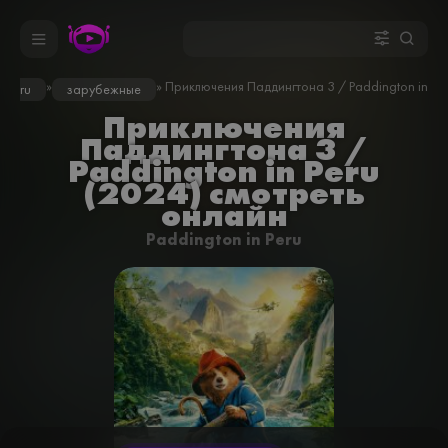
»
» Приключения Паддингтона 3 / Paddington in Per
ron.ru
зарубежные
Приключения
Паддингтона 3 /
Paddington in Peru
(2024) смотреть
онлайн
Paddington in Peru