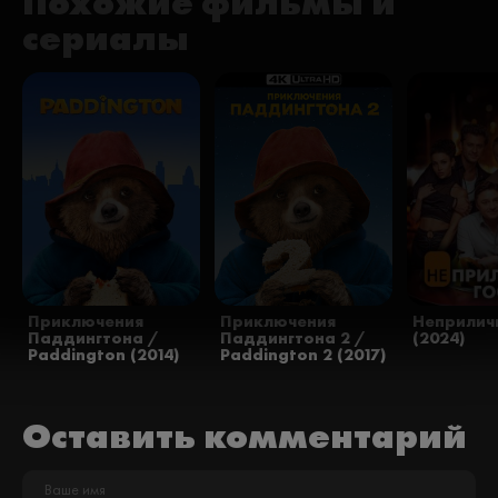
Похожие фильмы и
сериалы
Приключения
Приключения
Неприлич
Паддингтона /
Паддингтона 2 /
(2024)
Paddington (2014)
Paddington 2 (2017)
Оставить комментарий