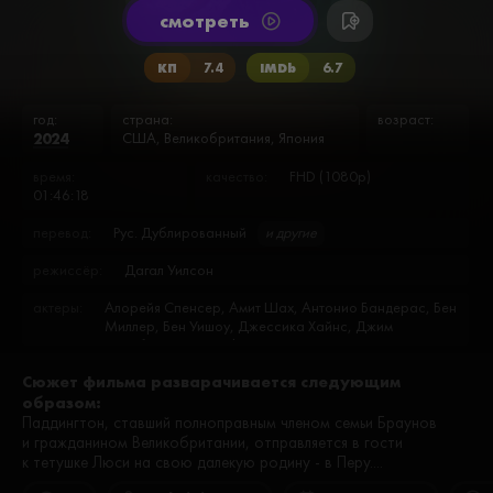
cмотреть
КП
7.4
IMDb
6.7
год:
страна:
возраст:
2024
США, Великобритания, Япония
время:
качество:
FHD (1080p)
01:46:18
перевод:
Рус. Дублированный
и другие
режиссёр:
Дагал Уилсон
актеры:
Алорейя Спенсер, Амит Шах, Антонио Бандерас, Бен
Миллер, Бен Уишоу, Джессика Хайнс, Джим
Бродбент, Джоэль Фрай, Джули Уолтерс, Диана
Пайян, Имелда Стонтон, Карла Тоус, Катрин Ларисса
Сюжет фильма разварачивается следующим
Каспер, Кэт Коллингс, Мадлен Харрис, Ник
образом:
Оуэнфорд, Ник Сэмпсон, Николас Барнс, Оливер
Молтман, Оливия Колман, Орландо Эстрада, Пепе
Паддингтон, ставший полноправным членом семьи Браунов
Балдеррама, Петер Маринкер, Робби Ги, Саймон
и гражданином Великобритании, отправляется в гости
Фарнэби, Санджив Бхаскар, Сара Твоми, Сэмюэл
к тетушке Люси на свою далекую родину - в Перу....
Джослин, Хейли Этвелл, Хью Бонневилль, Хью Грант,